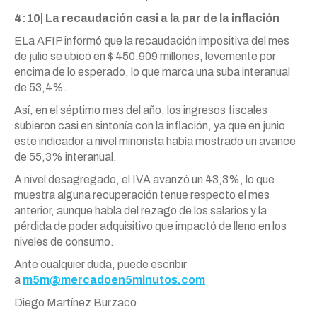
4:10| La recaudación casi a la par de la inflación
ELa AFIP informó que la recaudación impositiva del mes
de julio se ubicó en $ 450.909 millones, levemente por
encima de lo esperado, lo que marca una suba interanual
de 53,4%.
Así, en el séptimo mes del año, los ingresos fiscales
subieron casi en sintonía con la inflación, ya que en junio
este indicador a nivel minorista había mostrado un avance
de 55,3% interanual.
A nivel desagregado, el IVA avanzó un 43,3%, lo que
muestra alguna recuperación tenue respecto el mes
anterior, aunque habla del rezago de los salarios y la
pérdida de poder adquisitivo que impactó de lleno en los
niveles de consumo.
Ante cualquier duda, puede escribir
a
m5m@mercadoen5minutos.com
Diego Martínez Burzaco