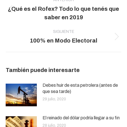
entre
¿Qué es el Rofex? Todo lo que tenés que
publicaciones
Publicación
saber en 2019
anterior:
SIGUIENTE
Publicación
100% en Modo Electoral
siguiente:
También puede interesarte
Debes huir de esta petrolera (antes de
que sea tarde)
29 julio, 2020
El reinado del dólar podría llegar a su fin
28 julio, 2020