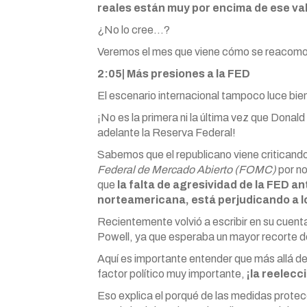
reales están muy por encima de ese val
¿No lo cree…?
Veremos el mes que viene cómo se reacomo
2:05| Más presiones a la FED
El escenario internacional tampoco luce bie
¡No es la primera ni la última vez que Donal
adelante la Reserva Federal!
Sabemos que el republicano viene criticand
Federal de Mercado Abierto (FOMC)
por no
que
la falta de agresividad de la FED a
norteamericana, está perjudicando a l
Recientemente volvió a escribir en su cuen
Powell, ya que esperaba un mayor recorte de 
Aquí es importante entender que más allá de
factor político muy importante,
¡la reelecc
Eso explica el porqué de las medidas protec