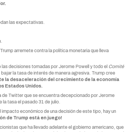
or.
dan las expectativas.
n.
d Trump arremete contra la política monetaria que lleva
o las decisiones tomadas por Jerome Powell y todo el
Comité
 bajar la tasa de interés de manera agresiva. Trump cree
nte la desaceleración del crecimiento de la economía
os Estados Unidos.
ta de Twitter que se encuentra decepcionado por Jerome
la tasa el pasado 31 de julio.
l impacto económico de una decisión de este tipo, hay un
ión de Trump está en juego!
cionistas que ha llevado adelante el gobierno americano, que