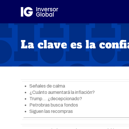
La clave es la conf
Señales de calma
¿Cuánto aumentará la inflación?
Trump… ¿decepcionado?
Petrobras busca fondos
Siguen las recompras