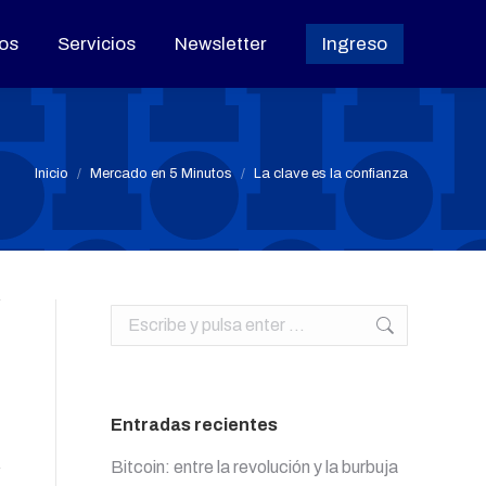
os
os
Servicios
Servicios
Newsletter
Newsletter
Ingreso
Ingreso
Estás aquí:
Inicio
Mercado en 5 Minutos
La clave es la confianza
Buscar:
Entradas recientes
Bitcoin: entre la revolución y la burbuja