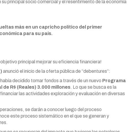
 su principal socio comercial y el resentimiento de la economía
eltas más en un capricho político del primer
conómica para su país.
objetivo principal mejorar su eficiencia financiera!
)
anunció el inicio de la oferta pública de “debentures”:
 había decidido tomar fondos a través de un nuevo
Programa
l de R$ (Reales) 3.000 millones
. Lo que se busca es la
inanciar las actividades exploración y evaluación en diversas
operaciones, se darán a conocer luego del proceso
onoce este proceso sistemático en el que se generan y
res.
un no se recuperan del impacto que tuvieron las petroleras