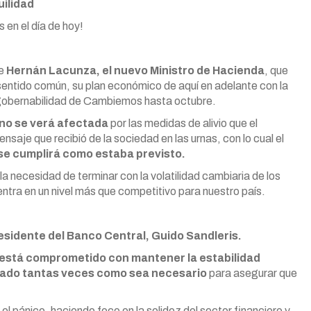
uilidad
en el día de hoy!
de
Hernán Lacunza, el nuevo Ministro de Hacienda
, que
sentido común, su plan económico de aquí en adelante con la
a gobernabilidad de Cambiemos hasta octubre.
l no se verá afectada
por las medidas de alivio que el
ensaje que recibió de la sociedad en las urnas, con lo cual el
 se cumplirá como estaba previsto.
 la necesidad de terminar con la volatilidad cambiaria de los
entra en un nivel más que competitivo para nuestro país.
esidente del Banco Central, Guido Sandleris.
está comprometido con mantener la estabilidad
rcado tantas veces como sea necesario
para asegurar que
el pánico, haciendo foco en la solidez del sector financiero y