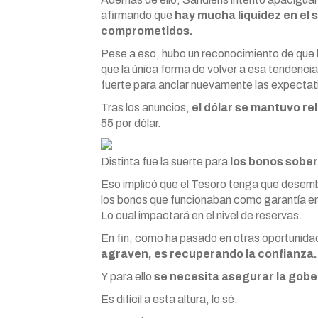
afirmando que
hay mucha liquidez en el 
comprometidos.
Pese a eso, hubo un reconocimiento de que
que la única forma de volver a esa tendencia
fuerte para anclar nuevamente las expectat
Tras los anuncios,
el dólar se mantuvo re
55 por dólar.
Distinta fue la suerte para
los bonos sober
Eso implicó que el Tesoro tenga que desemb
los bonos que funcionaban como garantía en
Lo cual impactará en el nivel de reservas.
En fin, como ha pasado en otras oportunid
agraven, es recuperando la confianza.
Y para ello
se necesita asegurar la gober
Es difícil a esta altura, lo sé.