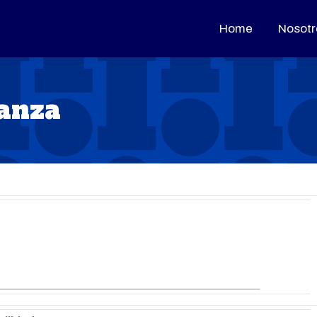
Home
Home
Nosotr
Nosotr
ianza