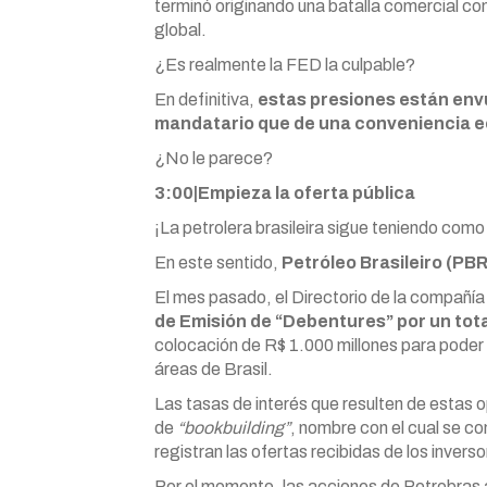
terminó originando una batalla comercial con
global.
¿Es realmente la FED la culpable?
En definitiva,
estas presiones están envu
mandatario que de una conveniencia e
¿No le parece?
3:00|Empieza la oferta pública
¡La petrolera brasileira sigue teniendo como 
En este sentido,
Petróleo Brasileiro (PBR
El mes pasado, el Directorio de la compañía
de Emisión de “Debentures” por un tota
colocación de R$ 1.000 millones para poder f
áreas de Brasil.
Las tasas de interés que resulten de estas 
de
“bookbuilding”
, nombre con el cual se c
registran las ofertas recibidas de los inverso
Por el momento, las acciones de Petrobras a