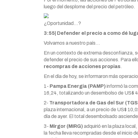
luego del desplome del precio del petróleo.
¿Oportunidad…?
3:55| Defender el precio a como dé lug
Volvamos a nuestro país…
En un contexto de extrema desconfianza, se 
defender el precio de sus acciones. Para el
recompras de acciones propias
.
En el día de hoy, se informaron más operaci
1-
Pampa Energía (PAMP)
informó la com
16,24, totalizando un desembolso de US$ 
2-
Transportadora de Gas del Sur (TG
plaza internacional, a un precio de US$ 10,0
día de ayer. El total desembolsado ascien
3-
Mirgor (MIRG)
adquirió en la plaza local
la fecha lleva recompradas desde el inicio