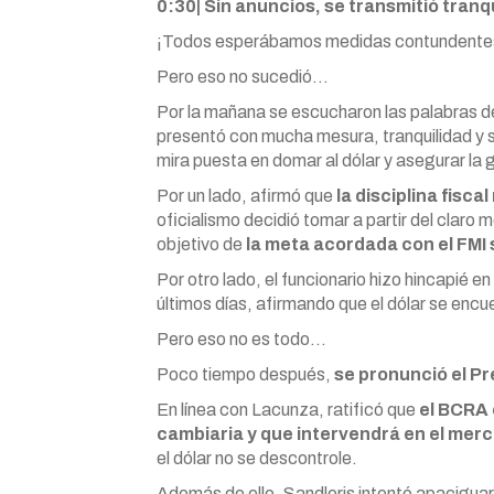
0:30| Sin anuncios, se transmitió tranq
¡Todos esperábamos medidas contundentes 
Pero eso no sucedió…
Por la mañana se escucharon las palabras 
presentó con mucha mesura, tranquilidad y 
mira puesta en domar al dólar y asegurar l
Por un lado, afirmó que
la disciplina fisca
oficialismo decidió tomar a partir del claro m
objetivo de
la meta acordada con el FMI
Por otro lado, el funcionario hizo hincapié en
últimos días, afirmando que el dólar se encu
Pero eso no es todo…
Poco tiempo después,
se pronunció el Pr
En línea con Lacunza, ratificó que
el BCRA 
cambiaria y que intervendrá en el me
el dólar no se descontrole.
Además de ello, Sandleris intentó apaciguar 