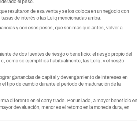
iderado el peso.
que resultaron de esa venta y se los coloca en un negocio con
s tasas de interés o las Leliq mencionadas arriba.
nancias y con esos pesos, que son más que antes, volver a
eniente de dos fuentes de riesgo o beneficio: el riesgo propio del
, como se ejemplifica habitualmente, las Leliq, y el riesgo
 lograr ganancias de capital y devengamiento de intereses en
 el tipo de cambio durante el período de maduración de la
rma diferente en el carry trade. Por un lado, a mayor beneficio e
 mayor devaluación, menor es el retorno en la moneda dura, en