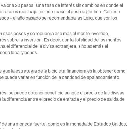
valor a 20 pesos. Una tasa de interés sin cambios en donde el
a tasa es más baja, en este caso el peso argentino. Con ese
pesos – el año pasado se recomendaba las Leliq, que son los
on esos pesos y se recupera eso más el monto invertido,
s sobre la inversión. Es decir, con la totalidad de los montos
na el diferencial de la divisa extranjera, sino además el
neda local y bonos.
sigue la estrategia de la bicicleta financiera es la obtener como
que puede variar en función de la cantidad de apalancamiento
erés, se puede obtener beneficio aunque el precio de las divisas
e la diferencia entre el precio de entrada y el precio de salida de
ale” de una moneda fuerte, como es la moneda de Estados Unidos,