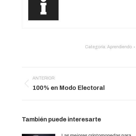
Categoría:
Aprendiendo
Navegación
entre
ANTERIOR
Publicación
100% en Modo Electoral
publicaciones
anterior:
También puede interesarte
Las mejores criptomonedas para