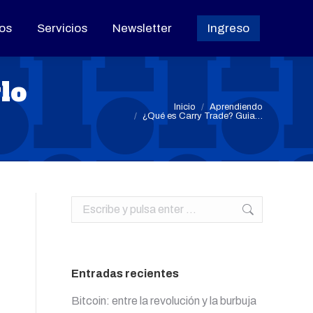
os
os
Servicios
Servicios
Newsletter
Newsletter
Ingreso
Ingreso
lo
Estás aquí:
Inicio
Aprendiendo
¿Qué es Carry Trade? Guia…
Buscar:
Entradas recientes
Bitcoin: entre la revolución y la burbuja