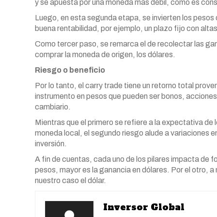
y se apuesta por una moneda más débil, como es cons
Luego, en esta segunda etapa, se invierten los pesos 
buena rentabilidad, por ejemplo, un plazo fijo con alta
Como tercer paso, se remarca el de recolectar las ga
comprar la moneda de origen, los dólares.
Riesgo o beneficio
Por lo tanto, el carry trade tiene un retorno total prov
instrumento en pesos que pueden ser bonos, acciones o
cambiario.
Mientras que el primero se refiere a la expectativa de
moneda local, el segundo riesgo alude a variaciones en
inversión.
A fin de cuentas, cada uno de los pilares impacta de fo
pesos, mayor es la ganancia en dólares. Por el otro, a
nuestro caso el dólar.
Inversor Global