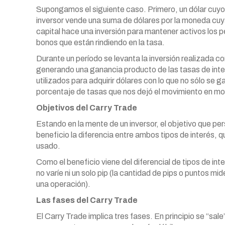
Supongamos el siguiente caso. Primero, un dólar cuyo 
inversor vende una suma de dólares por la moneda cuy
capital hace una inversión para mantener activos los 
bonos que están rindiendo en la tasa.
Durante un período se levanta la inversión realizada c
generando una ganancia producto de las tasas de interé
utilizados para adquirir dólares con lo que no sólo se ga
porcentaje de tasas que nos dejó el movimiento en mo
Objetivos del Carry Trade
Estando en la mente de un inversor, el objetivo que per
beneficio la diferencia entre ambos tipos de interés, 
usado.
Como el beneficio viene del diferencial de tipos de int
no varíe ni un solo pip (la cantidad de pips o puntos mid
una operación).
Las fases del Carry Trade
El Carry Trade implica tres fases. En principio se “s