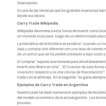
financiación.
Es una de las técnicas que los grandes inversores han
desde sus inicios.
Carry Trade Wikipedia
Wikipedia denomina a esta forma de invertir como bicic
en moneda local para, luego de un determinado plazo
La mecánica de la bicicleta se produce
“cuando un in
baja y compra otra diferente con una tasa de interés m
de un activo que se ha pedido prestado a bajo costo y e
El comprar “supone una moneda para simultáneamente ve
invertir ese dinero en otra”.
“El inversor de esta forma 
inversión) respecto a la otra (divisa de financiación)”
,
trade con el arbitraje. En el segundo “se gana siempre u
Ejemplos de Carry Trade en Argentina
Nuestro país ha dado numerosos ejemplos de bicicleta
del modelo económico de la actual gestión. Los bonos 
proceso.