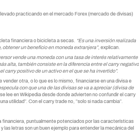
 llevado practicando en el mercado Forex (mercado de divisas)
leta financiera o bicicleta a secas.
“Es una inversión realizada
, obtener un beneficio en moneda extranjera”
, explican.
versor vende una moneda con una tasa de interés relativamente
ás alta, también consiste en la diferencia entre el carry negativo
l carry positivo de un activo en el que se ha invertido”.
nder otra, o lo que es lo mismo, financiarse en una divisa e
especula con que una de las divisas se va a apreciar (divisa de
 se lee en Wikipedia desde donde advierten no confundir el carry
na utilidad”. Con el carry trade no, “solo si nada cambia”.
 financiera, puntualmente potenciados por las características
y las letras son un buen ejemplo para entender la mecánica del