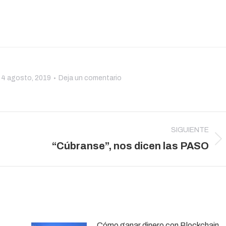
4 agosto, 2019
Deja un comentario
SIGUIENTE
Publicación
“Cúbranse”, nos dicen las PASO
siguiente:
Cómo ganar dinero con Blockchain