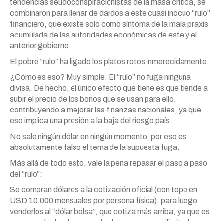
tendencias seudoconspiracionistas de la masa crítica, se
combinaron para llenar de dardos a este cuasi inocuo “rulo”
financiero, que existe solo como síntoma de la mala praxis
acumulada de las autoridades económicas de este y el
anterior gobierno.
El pobre “rulo” ha ligado los platos rotos inmerecidamente.
¿Cómo es eso? Muy simple. El “rulo” no fuga ninguna
divisa. De hecho, el único efecto que tiene es que tiende a
subir el precio de los bonos que se usan para ello,
contribuyendo a mejorar las finanzas nacionales, ya que
eso implica una presión a la baja del riesgo país.
No sale ningún dólar en ningún momento, por eso es
absolutamente falso el tema de la supuesta fuga.
Más allá de todo esto, vale la pena repasar el paso a paso
del “rulo”:
Se compran dólares a la cotización oficial (con tope en
USD 10.000 mensuales por persona física), para luego
venderlos al “dólar bolsa”, que cotiza más arriba, ya que es