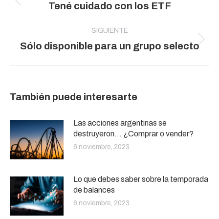
Publicación
Tené cuidado con los ETF
publicaciones
anterior:
SIGUIENTE
Publicación
Sólo disponible para un grupo selecto
siguiente:
También puede interesarte
Las acciones argentinas se
destruyeron… ¿Comprar o vender?
6 noviembre, 2023
Lo que debes saber sobre la temporada
de balances
6 noviembre, 2023