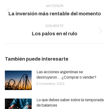
Navegación
entre
ANTERIOR
Publicación
La inversión más rentable del momento
publicaciones
anterior:
SIGUIENTE
Publicación
Los palos en el rulo
siguiente:
También puede interesarte
Las acciones argentinas se
destruyeron… ¿Comprar o vender?
6 noviembre, 2023
Lo que debes saber sobre la temporada
de balances