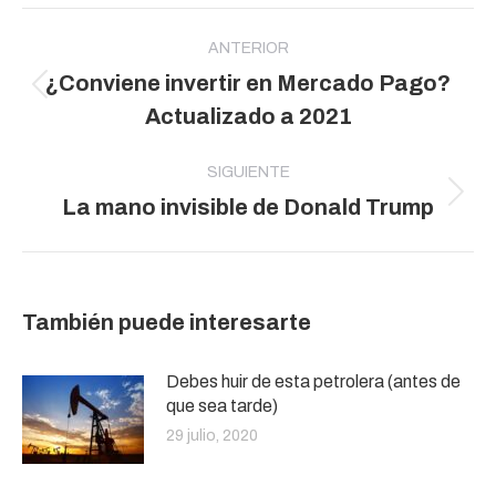
Navegación
entre
ANTERIOR
¿Conviene invertir en Mercado Pago?
publicaciones
Publicación
Actualizado a 2021
anterior:
SIGUIENTE
Publicación
La mano invisible de Donald Trump
siguiente:
También puede interesarte
Debes huir de esta petrolera (antes de
que sea tarde)
29 julio, 2020