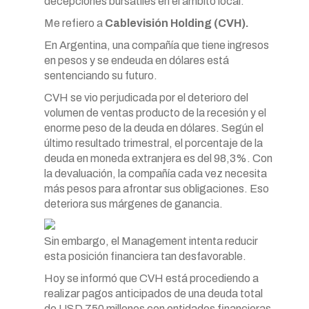
decepciones bursátiles en el ámbito local.
Me refiero a
Cablevisión Holding (CVH).
En Argentina, una compañía que tiene ingresos
en pesos y se endeuda en dólares está
sentenciando su futuro.
CVH se vio perjudicada por el deterioro del
volumen de ventas producto de la recesión y el
enorme peso de la deuda en dólares. Según el
último resultado trimestral, el porcentaje de la
deuda en moneda extranjera es del 98,3%. Con
la devaluación, la compañía cada vez necesita
más pesos para afrontar sus obligaciones. Eso
deteriora sus márgenes de ganancia.
Sin embargo, el Management intenta reducir
esta posición financiera tan desfavorable.
Hoy se informó que CVH está procediendo a
realizar pagos anticipados de una deuda total
de USD 750 millones con entidades financieras