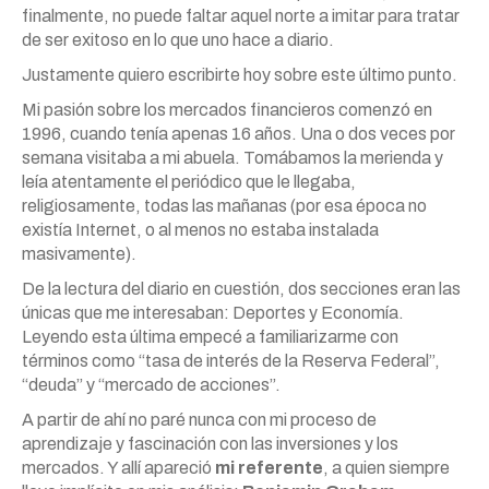
finalmente, no puede faltar aquel norte a imitar para tratar
de ser exitoso en lo que uno hace a diario.
Justamente quiero escribirte hoy sobre este último punto.
Mi pasión sobre los mercados financieros comenzó en
1996, cuando tenía apenas 16 años. Una o dos veces por
semana visitaba a mi abuela. Tomábamos la merienda y
leía atentamente el periódico que le llegaba,
religiosamente, todas las mañanas (por esa época no
existía Internet, o al menos no estaba instalada
masivamente).
De la lectura del diario en cuestión, dos secciones eran las
únicas que me interesaban: Deportes y Economía.
Leyendo esta última empecé a familiarizarme con
términos como “tasa de interés de la Reserva Federal”,
“deuda” y “mercado de acciones”.
A partir de ahí no paré nunca con mi proceso de
aprendizaje y fascinación con las inversiones y los
mercados. Y allí apareció
mi referente
, a quien siempre