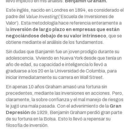
llevo implícito en mis análisis:
Benjamin Graham.
Este inglés, nacido en Londres en 1894, es considerado el
padre del
Value Investing
(‘Escuela de Inversiones de
Valor’). Esta metodología hace referencia enteramente a
la
inversión de largo plazo en empresas que están
negociándose debajo de su valor intrínseco
, que se
obtiene mediante el análisis de los fundamentos.
Sin dudas que Banjamin fue un joven prodigio durante su
adolescencia. Viviendo en Nueva York desde que tenía un
año de edad, su capacidad e inteligencia lo llevó a
graduarse a los 20 en la Universidad de Columbia, para
iniciar inmediatamente su carrera en Wall Street.
En apenas 10 años Graham amasó una fortuna sin
precedentes, mediante las inversiones en acciones. Pero,
claramente, la sobre confianza y el mal manejo de riesgos
le jugó una mala pasada. Con el advenimiento de la
Gran
Depresión
de 1929, Benjamin Graham perdió gran parte
de su fortuna en la Bolsa. Esto lo llevó a repensar su
filosofía de inversión.