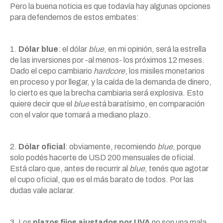
Pero la buena noticia es que todavía hay algunas opciones
para defendernos de estos embates:
1.
Dólar blue
: el dólar
blue
, en mi opinión, será la estrella
de las inversiones por -al menos- los próximos 12 meses.
Dado el cepo cambiario
hardcore
, los misiles monetarios
en proceso y por llegar, y la caída de la demanda de dinero,
lo cierto es que la brecha cambiaria será explosiva. Esto
quiere decir que el
blue
está baratísimo, en comparación
con el valor que tomará a mediano plazo.
2.
Dólar oficial
: obviamente, recomiendo
blue
, porque
solo podés hacerte de USD 200 mensuales de oficial.
Está claro que, antes de recurrir al
blue
, tenés que agotar
el cupo oficial, que es el más barato de todos. Por las
dudas vale aclarar.
3. Los
plazos fijos ajustados por UVA
no son una mala