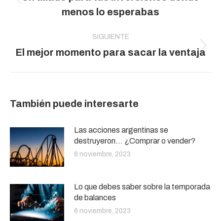
publicaciones
Publicación
menos lo esperabas
anterior:
SIGUIENTE
Publicación
El mejor momento para sacar la ventaja
siguiente:
También puede interesarte
Las acciones argentinas se
destruyeron… ¿Comprar o vender?
6 noviembre, 2023
Lo que debes saber sobre la temporada
de balances
6 noviembre, 2023