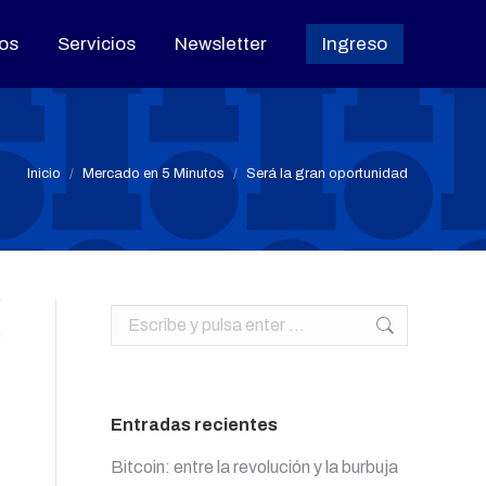
os
os
Servicios
Servicios
Newsletter
Newsletter
Ingreso
Ingreso
Estás aquí:
Inicio
Mercado en 5 Minutos
Será la gran oportunidad
Buscar:
Entradas recientes
Bitcoin: entre la revolución y la burbuja