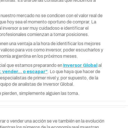
gentinas. Es una de las consultas que recibimos a
 nuestro mercado no se condicen con el valor real de
r que hoy sea el momento oportuno de comprar. La
al inversor a ser muy cuidadoso e identificar el
 profesionales comienzan a tomar posiciones.
nen una ventaja a la hora de identificar los mejores
valioso para vos como inversor, poder escucharlos y
onomía argentina en los próximos meses.
pecial que estamos preparando en
Inversor Global
al
, vender… o escapar”
. Lo que haya que hacer de
specialistas de primer nivel y, por supuesto, de la
uipo de analistas de Inversor Global.
 pierden, simplemente alguien las toma.
rar o vender una acción se ve también en la evolución
 Mientras los números de la economía real muestran