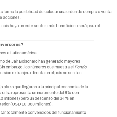
taforma la posibilidad de colocar una orden de compra o venta
de acciones.
cia haya en este sector, más beneficioso será para el
 inversores?
mos a Latinoamérica.
rno de Jair Bolsonaro han generado mayores
l. Sin embargo, los números que muestra el
Fondo
versión extranjera directa en el país no son tan
o plazo que llegaron a la principal economía de la
a cifra representa un incremento del 8% con
0 millones) pero un descenso del 34% en
erior (USD 10.380 millones).
estar totalmente convencidos del funcionamiento