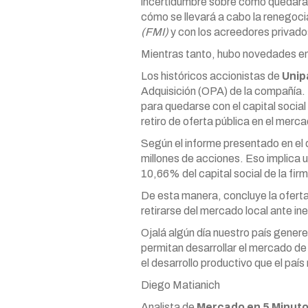
incertidumbre sobre cómo quedará
cómo se llevará a cabo la renegoci
(FMI)
y con los acreedores privado
Mientras tanto, hubo novedades en
Los históricos accionistas de
Unip
Adquisición (OPA) de la compañía. E
para quedarse con el capital social 
retiro de oferta pública en el merca
Según el informe presentado en el 
millones de acciones. Eso implica 
10,66% del capital social de la fir
De esta manera, concluye la oferta
retirarse del mercado local ante i
Ojalá algún día nuestro país genere
permitan desarrollar el mercado de 
el desarrollo productivo que el país
Diego Matianich
Analista de
Mercado en 5 Minut