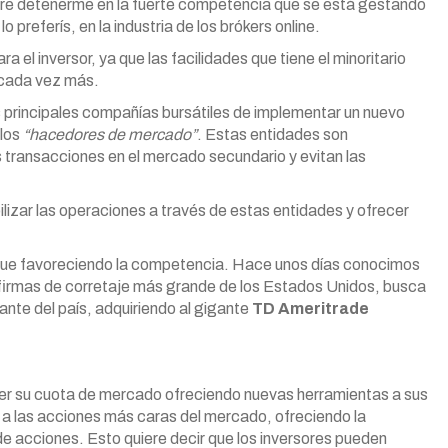
ere detenerme en la fuerte competencia que se está gestando
lo preferís, en la industria de los brókers online.
 el inversor, ya que las facilidades que tiene el minoritario
 cada vez más.
s principales compañías bursátiles de implementar un nuevo
 los
“hacedores de mercado”
. Estas entidades son
s transacciones en el mercado secundario y evitan las
abilizar las operaciones a través de estas entidades y ofrecer
sigue favoreciendo la competencia. Hace unos días conocimos
s firmas de corretaje más grande de los Estados Unidos, busca
ante del país, adquiriendo al gigante
TD Ameritrade
r su cuota de mercado ofreciendo nuevas herramientas a sus
o a las acciones más caras del mercado, ofreciendo la
de acciones. Esto quiere decir que los inversores pueden