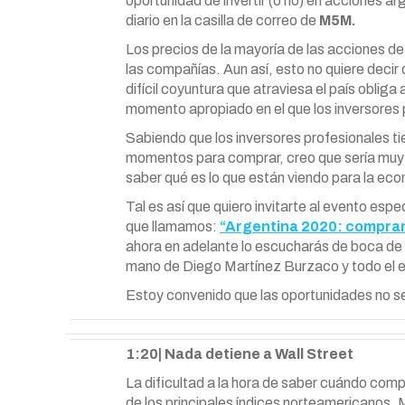
oportunidad de invertir (o no) en acciones ar
diario en la casilla de correo de
M5M.
Los precios de la mayoría de las acciones de
las compañías. Aun así, esto no quiere deci
difícil coyuntura que atraviesa el país obliga 
momento apropiado en el que los inversores
Sabiendo que los inversores profesionales tie
momentos para comprar, creo que sería muy 
saber qué es lo que están viendo para la ec
Tal es así que quiero invitarte al evento es
que llamamos:
“Argentina 2020: comprar
ahora en adelante lo escucharás de boca de e
mano de Diego Martínez Burzaco y todo el eq
Estoy convenido que las oportunidades no se
1:20| Nada detiene a Wall Street
La dificultad a la hora de saber cuándo comp
de los principales índices norteamericanos.