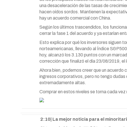
una desaceleración de las tasas de crecimient
hacen oídos sordos. Mantienen la expectativ
hay un acuerdo comercial con China.
Según los últimos trascendidos, los funcion
cerrar la fase 1 del acuerdo y ya estarían e
Esto explica por qué los inversores siguen 
norteamericanas, llevando al Índice S&P500
hoy, alcanzó los 3.130 puntos con un marcado
corrección que finalizó el día 23/08/2019, el
Ahora bien, podemos creer que un acuerdo co
ingresos corporativos, pero no tengo dudas
extremadamente altas.
Comprar en estos niveles se torna cada vez
2:10| La mejor noticia para el minoritar