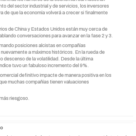
o del sector industrial y de servicios, los inversores
a de que la economía volverá a crecer si finalmente
arios de China y Estados Unidos están muy cerca de
ntablando conversaciones para avanzar en la fase 2 y 3.
tomando posiciones alcistas en compañías
 nuevamente a máximos históricos. En la rueda de
 descenso de la volatilidad. Desde la última
 índice tuvo un fabuloso incremento del 9%.
mercial definitivo impacte de manera positiva en los
 que muchas compañías tienen valuaciones
 más riesgoso.
io