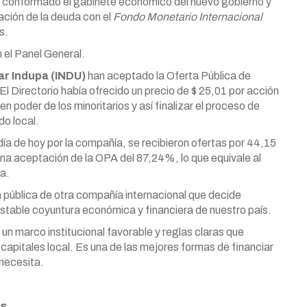
 conformado el gabinete económico del nuevo gobierno y
ación de la deuda con el
Fondo Monetario Internacional
s.
 el Panel General.
ar Indupa (INDU)
han aceptado la Oferta Pública de
l Directorio había ofrecido un precio de $ 25,01 por acción
en poder de los minoritarios y así finalizar el proceso de
do local.
día de hoy por la compañía, se recibieron ofertas por 44,15
una aceptación de la OPA del 87,24%, lo que equivale al
ma.
 pública de otra compañía internacional que decide
nestable coyuntura económica y financiera de nuestro país.
 un marco institucional favorable y reglas claras que
capitales local. Es una de las mejores formas de financiar
 necesita.
os