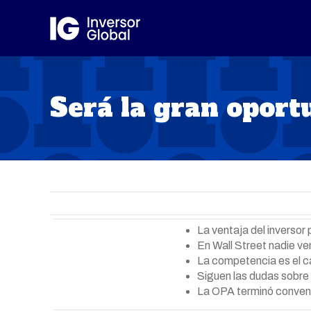
Será la gran oport
La ventaja del inversor 
En Wall Street nadie v
La competencia es el 
Siguen las dudas sobre 
La OPA terminó conve