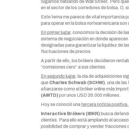
Sigamos hablando de Wall Street. Pero qui
en el sector de los corredores de bolsa. O, si 
Este tema me parece de vital importancia para
para operar en la bolsa norteamericana son
En primer lugar
, conocimos la decisión de la
sistema de negociación en donde aparecen
designadas para garantizar la liquidez de la
fluctuaciones de precios.
A partir de ello, los brókers decidieron rent
“comisiones cero” a sus clientes.
En segundo lugar
, la ola de adquisiciones 
que
Charles Schwab (SCHW)
, una de la
afianzarse como el bróker online más import
(AMTD)
por unos USD 26.000 millones.
Hoy se conoció una
tercera noticia positiva.
Interactive Brókers (IBKR)
busca defende
clientes. Para ello está ampliando el acces
posibilidad de comprar y vender fracciones 