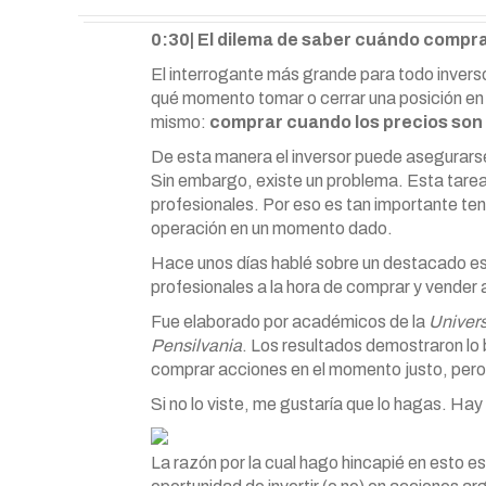
0:30| El dilema de saber cuándo compr
El interrogante más grande para todo invers
qué momento tomar o cerrar una posición en e
mismo:
comprar cuando los precios son 
De esta manera el inversor puede asegurarse
Sin embargo, existe un problema. Esta tarea 
profesionales. Por eso es tan importante tene
operación en un momento dado.
Hace unos días hablé sobre un destacado e
profesionales a la hora de comprar y vender
Fue elaborado por académicos de la
Univer
Pensilvania
. Los resultados demostraron lo 
comprar acciones en el momento justo, pero 
Si no lo viste, me gustaría que lo hagas. Ha
La razón por la cual hago hincapié en esto e