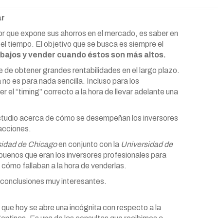
ar
or que expone sus ahorros en el mercado, es saber en
l tiempo. El objetivo que se busca es siempre el
bajos y vender cuando éstos son más altos.
 de obtener grandes rentabilidades en el largo plazo.
no es para nada sencilla. Incluso para los
r el “timing” correcto a la hora de llevar adelante una
studio acerca de cómo se desempeñan los inversores
 acciones.
sidad de Chicago
en conjunto con la
Universidad de
buenos que eran los inversores profesionales para
cómo fallaban a la hora de venderlas.
y conclusiones muy interesantes.
s que hoy se abre una incógnita con respecto a la