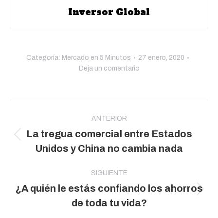
Inversor Global
Categoría:
Mercado en 5 Minutos
27 enero, 2020
Deja un comentario
Navegación
entre
ANTERIOR
La tregua comercial entre Estados
publicaciones
Publicación
Unidos y China no cambia nada
anterior:
SIGUIENTE
¿A quién le estás confiando los ahorros
Publicación
de toda tu vida?
siguiente: