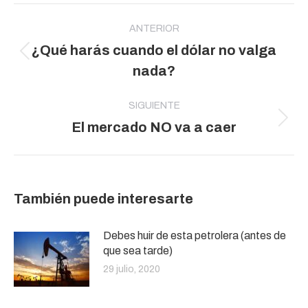
Navegación
entre
ANTERIOR
¿Qué harás cuando el dólar no valga
publicaciones
Publicación
nada?
anterior:
SIGUIENTE
Publicación
El mercado NO va a caer
siguiente:
También puede interesarte
Debes huir de esta petrolera (antes de
que sea tarde)
29 julio, 2020