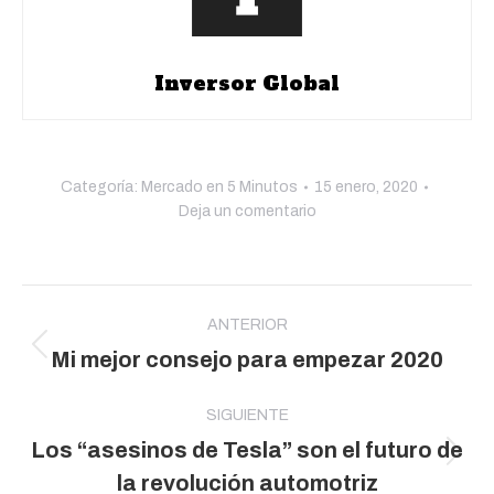
Inversor Global
Categoría:
Mercado en 5 Minutos
15 enero, 2020
Deja un comentario
Navegación
entre
ANTERIOR
Publicación
Mi mejor consejo para empezar 2020
publicaciones
anterior:
SIGUIENTE
Los “asesinos de Tesla” son el futuro de
Publicación
la revolución automotriz
siguiente: