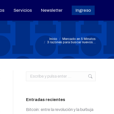
os
os
Servicios
Servicios
Newsletter
Newsletter
Ingreso
Ingreso
Estás aquí:
Inicio
Mercado en 5 Minutos
3 razones para buscar nuevos…
Buscar:
Entradas recientes
Bitcoin: entre la revolución y la burbuja