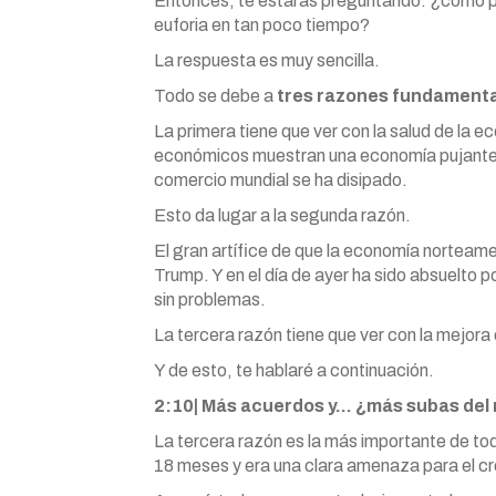
Entonces, te estarás preguntando: ¿cómo pue
euforia en tan poco tiempo?
La respuesta es muy sencilla.
Todo se debe a
tres razones fundamenta
La primera tiene que ver con la salud de la 
económicos muestran una economía pujante y 
comercio mundial se ha disipado.
Esto da lugar a la segunda razón.
El gran artífice de que la economía norteam
Trump. Y en el día de ayer ha sido absuelto p
sin problemas.
La tercera razón tiene que ver con la mejor
Y de esto, te hablaré a continuación.
2:10| Más acuerdos y… ¿más subas de
La tercera razón es la más importante de tod
18 meses y era una clara amenaza para el cr