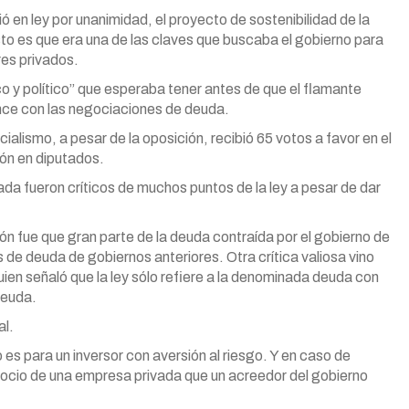
ió en ley por unanimidad, el proyecto de sostenibilidad de la
to es que era una de las claves que buscaba el gobierno para
res privados.
ico y político” que esperaba tener antes de que el flamante
ce con las negociaciones de deuda.
cialismo, a pesar de la oposición, recibió 65 votos a favor en el
ón en diputados.
a fueron críticos de muchos puntos de la ley a pesar de dar
ón fue que gran parte de la deuda contraída por el gobierno de
de deuda de gobiernos anteriores. Otra crítica valiosa vino
ien señaló que la ley sólo refiere a la denominada deuda con
deuda.
al.
 es para un inversor con aversión al riesgo. Y en caso de
 socio de una empresa privada que un acreedor del gobierno