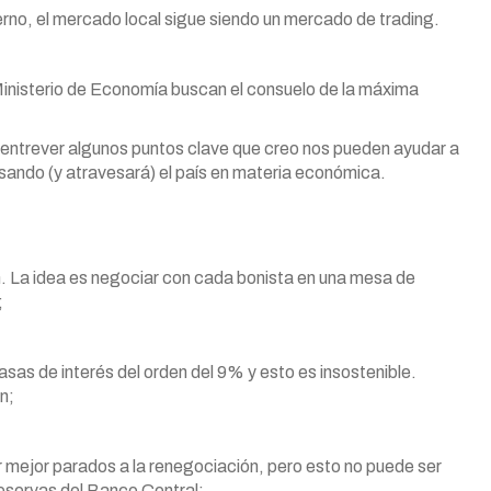
erno, el mercado local sigue siendo un mercado de trading.
el Ministerio de Economía buscan el consuelo de la máxima
 entrever algunos puntos clave que creo nos pueden ayudar a
ando (y atravesará) el país en materia económica.
. La idea es negociar con cada bonista en una mesa de
;
asas de interés del orden del 9% y esto es insostenible.
n;
r mejor parados a la renegociación, pero esto no puede ser
 reservas del Banco Central;