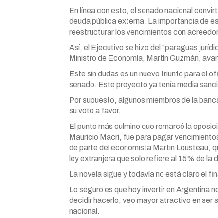
En línea con esto, el senado nacional convirt
deuda pública externa. La importancia de es
reestructurar los vencimientos con acreedo
Así, el Ejecutivo se hizo del “paraguas juríd
Ministro de Economía, Martín Guzmán, avan
Este sin dudas es un nuevo triunfo para el ofi
senado. Este proyecto ya tenía media sanci
Por supuesto, algunos miembros de la bancad
su voto a favor.
El punto más culmine que remarcó la oposici
Mauricio Macri, fue para pagar vencimientos 
de parte del economista Martin Lousteau, qu
ley extranjera que solo refiere al 15% de la 
La novela sigue y todavía no está claro el fin
Lo seguro es que hoy invertir en Argentina no
decidir hacerlo, veo mayor atractivo en ser
nacional.