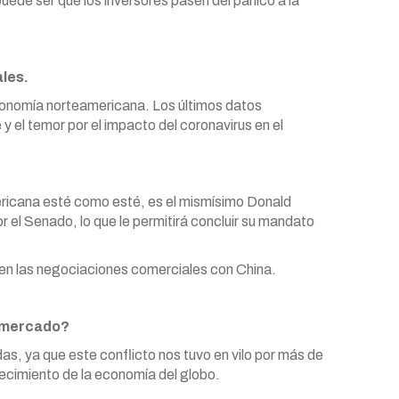
de ser que los inversores pasen del pánico a la
les.
economía norteamericana. Los últimos datos
el temor por el impacto del coronavirus en el
ericana esté como esté, es el mismísimo Donald
or el Senado, lo que le permitirá concluir su mandato
a en las negociaciones comerciales con China.
l mercado?
as, ya que este conflicto nos tuvo en vilo por más de
ecimiento de la economía del globo.