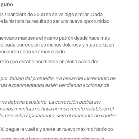
asguño
is financiera de 2008 no se ve algo similar. Cada
e la historia ha resultado ser una nueva oportunidad
americano mantiene el mismo patrón desde hace más
que cada corrección es menos dolorosa y más corta en
recuperen cada vez más rápido.
re lo que estaba ocurriendo en plena caída del
por debajo del promedio. Y a pesar del incremento de
es más experimentados estén vendiendo acciones de
 no debería asustarte. La corrección podría ser
menos mientras no haya un incremento notable en el
olumen sube rápidamente, será el momento de vender
00 pegue la vuelta y anote un nuevo máximo histórico.