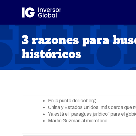
3 razones para bu
históricos
En la punta del iceberg
China y Estados Unidos, más cerca que 
Ya está el “paraguas jurídico” para el gob
Martín Guzmán al micrófono