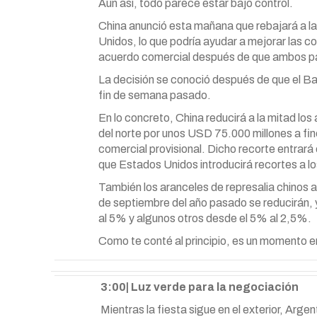
Aun así, todo parece estar bajo control.
China anunció esta mañana que rebajará a la
Unidos, lo que podría ayudar a mejorar las c
acuerdo comercial después de que ambos paí
La decisión se conoció después de que el Ban
fin de semana pasado.
En lo concreto, China reducirá a la mitad los
del norte por unos USD 75.000 millones a fi
comercial provisional. Dicho recorte entrará 
que Estados Unidos introducirá recortes a 
También los aranceles de represalia chinos a
de septiembre del año pasado se reducirán, y
al 5% y algunos otros desde el 5% al 2,5%.
Como te conté al principio, es un momento 
3:00| Luz verde para la negociación
Mientras la fiesta sigue en el exterior, Arge