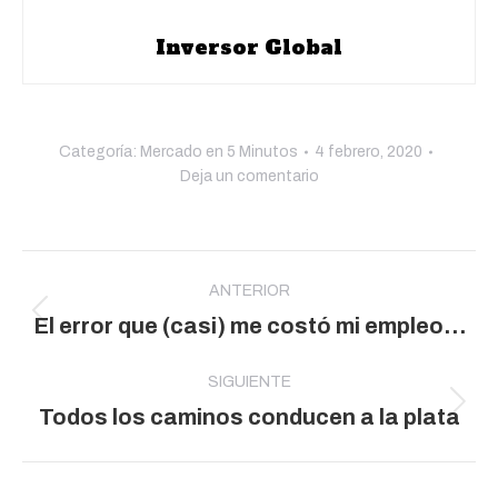
Inversor Global
Categoría:
Mercado en 5 Minutos
4 febrero, 2020
Deja un comentario
Navegación
entre
ANTERIOR
Publicación
El error que (casi) me costó mi empleo…
publicaciones
anterior:
SIGUIENTE
Publicación
Todos los caminos conducen a la plata
siguiente: