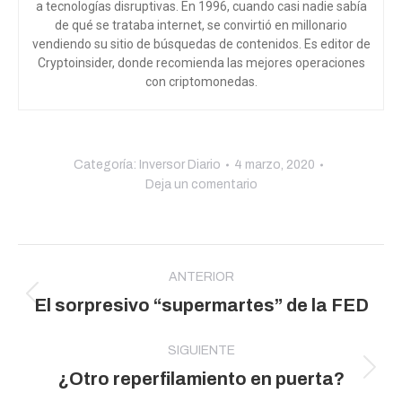
a tecnologías disruptivas. En 1996, cuando casi nadie sabía
de qué se trataba internet, se convirtió en millonario
vendiendo su sitio de búsquedas de contenidos. Es editor de
Cryptoinsider, donde recomienda las mejores operaciones
con criptomonedas.
Categoría:
Inversor Diario
4 marzo, 2020
Deja un comentario
Navegación
entre
ANTERIOR
Publicación
El sorpresivo “supermartes” de la FED
publicaciones
anterior:
SIGUIENTE
Publicación
¿Otro reperfilamiento en puerta?
siguiente: