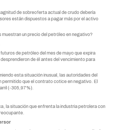
magnitud de sobreoferta actual de crudo debería
versores están dispuestos a pagar más por el activo
s muestran un precio del petróleo en negativo?
.
 futuros de petróleo del mes de mayo que expira
desprendieron de él antes del vencimiento para
iendo esta situación inusual, las autoridades del
ermitido que el contrato cotice en negativo. El
arril (-305,97%).
 la situación que enfrenta la industria petrolera con
preocupante.
ersor