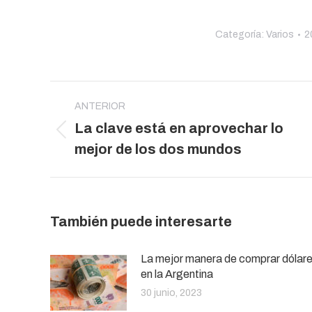
Categoría:
Varios
2
Navegación
entre
ANTERIOR
La clave está en aprovechar lo
publicaciones
Publicación
mejor de los dos mundos
anterior:
También puede interesarte
La mejor manera de comprar dólar
en la Argentina
30 junio, 2023