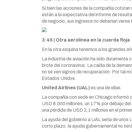
Si bien las acciones de la compañía cotizan
están a la expectativa del informe de resu
de negocio, sus ingresos no deberían verse 
3:45 | Otra aerolínea en la cuerda floja
En la otra esquina tenemos a los grandes afe
La industria de aviación ha sido duramente c
brote del coronavirus. La caída de la deman
no se ven signos de recuperación. Por tal mot
Estados Unidos.
United Airlines (UAL)
es una de ellas.
La compañía con sede en Chicago informó que
USD 8.000 millones, un 17% por debajo del 
una pérdida de USD 2,1 millones en el primer
La ayuda del gobierno a UAL sería de unos U
corto plazo, la ayuda gubernamental no será