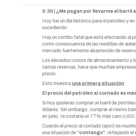
0:30 | ¿Me pagan por llevarme el barril 
Hoy fue un día histórico para el petróleo y e
sucediendo.
Hay un combo fatal que está afectando al pre
como consecuencia de las medidas de aislami
mercado fuertemente abastecido de reserv
Los elevados costos de almacenamiento y la 
tantas reservas, hace que muchas empresas 
precio.
Esto muestra
una primera situación
.
El precio del petróleo al contado es má
Si hoy quisieras comprar un barril de petról
dólares. Sin embargo, comprar el mismo barri
en junio, te costaría un 77% más caro (USD 20
Cuando el precio al contado (spot) es mucho 
una situación de
“contango”
, reflejando e