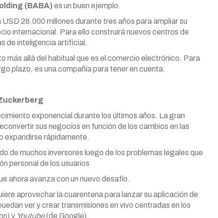
olding (BABA)
es un buen ejemplo.
á USD 28.000 millones durante tres años para ampliar su
ocio internacional. Para ello construirá nuevos centros de
 de inteligencia artificial.
o más allá del habitual que es el comercio electrónico. Para
argo plazo, es una compañía para tener en cuenta.
e Zuckerberg
cimiento exponencial durante los últimos años. La gran
convertir sus negocios en función de los cambios en las
do expandirse rápidamente.
do de muchos inversores luego de los problemas legales que
ión personal de los usuarios
que ahora avanza con un nuevo desafío.
iere aprovechar la cuarentena para lanzar su aplicación de
puedan ver y crear transmisiones en vivo centradas en los
on) y
Youtube
(de Google).