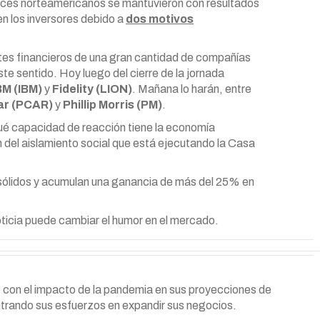
ndices norteamericanos se mantuvieron con resultados
n los inversores debido a
dos motivos
ortes financieros de una gran cantidad de compañías
e sentido. Hoy luego del cierre de la jornada
BM (IBM)
y
Fidelity (LION)
. Mañana lo harán, entre
ar (PCAR)
y
Phillip Morris (PM)
.
qué capacidad de reacción tiene la economía
n del aislamiento social que está ejecutando la Casa
sólidos y acumulan una ganancia de más del 25% en
oticia puede cambiar el humor en el mercado.
do con el impacto de la pandemia en sus proyecciones de
trando sus esfuerzos en expandir sus negocios.