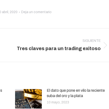
0 abril, 2020
Deja un comentario
SIGUIENTE
Publicación
Tres claves para un trading exitoso
siguiente:
es
El dato que pone en vilo la reciente
suba del oro y la plata
10 mayo, 2023