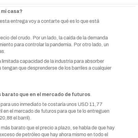
a mi casa?
n esta entrega voy a contarte qué es lo que está
cio del crudo. Por un lado, la caída de la demanda
ento para controlar la pandemia. Por otro lado, un
as.
limitada capacidad de la industria para absorber
tengan que desprenderse de los barriles a cualquier
s barato que en el mercado de futuros
.
eo para uso inmediato te costaría unos USD 11,77
l en el mercado de futuros para que te lo entreguen
,88 el barril).
más barato que el precio a plazo, se habla de que hay
l exceso de petróleo que hay ahora mismo en todo el