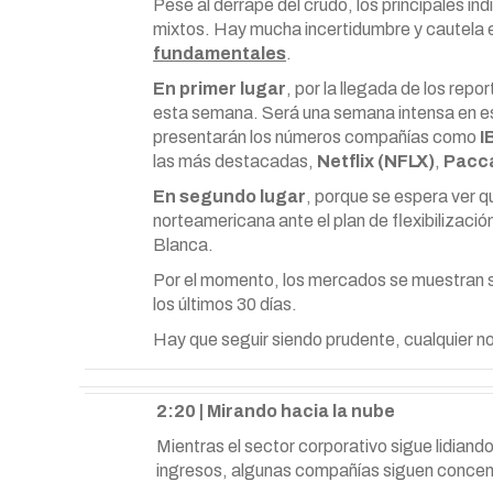
Pese al derrape del crudo, los principales í
mixtos. Hay mucha incertidumbre y cautela e
fundamentales
.
En primer lugar
, por la llegada de los rep
esta semana. Será una semana intensa en est
presentarán los números compañías como
I
las más destacadas,
Netflix (NFLX)
,
Pacc
En segundo lugar
, porque se espera ver 
norteamericana ante el plan de flexibilizació
Blanca.
Por el momento, los mercados se muestran 
los últimos 30 días.
Hay que seguir siendo prudente, cualquier n
2:20 | Mirando hacia la nube
Mientras el sector corporativo sigue lidian
ingresos, algunas compañías siguen concen