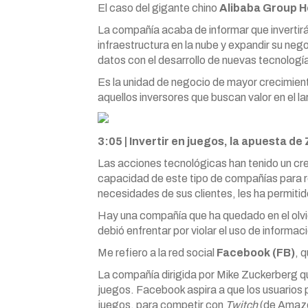
El caso del gigante chino
Alibaba Group H
La compañía acaba de informar que invertir
infraestructura en la nube y expandir su neg
datos con el desarrollo de nuevas tecnologías
Es la unidad de negocio de mayor crecimient
aquellos inversores que buscan valor en el l
3:05 | Invertir en juegos, la apuesta d
Las acciones tecnológicas han tenido un cre
capacidad de este tipo de compañías para re
necesidades de sus clientes, les ha permiti
Hay una compañía que ha quedado en el olvi
debió enfrentar por violar el uso de informac
Me refiero a la red social
Facebook (FB)
, 
La compañía dirigida por Mike Zuckerberg qu
juegos. Facebook aspira a que los usuarios 
juegos, para competir con
Twitch
(de Amaz