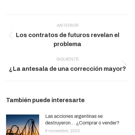
Navegación
entre
ANTERIOR
Los contratos de futuros revelan el
publicaciones
Publicación
problema
anterior:
SIGUIENTE
Publicación
¿La antesala de una corrección mayor?
siguiente:
También puede interesarte
Las acciones argentinas se
destruyeron… ¿Comprar o vender?
6 noviembre, 2023