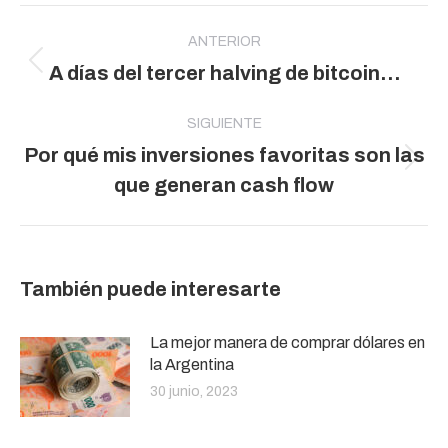
Navegación
entre
ANTERIOR
Publicación
A días del tercer halving de bitcoin…
publicaciones
anterior:
SIGUIENTE
Por qué mis inversiones favoritas son las
Publicación
que generan cash flow
siguiente:
También puede interesarte
La mejor manera de comprar dólares en
la Argentina
30 junio, 2023