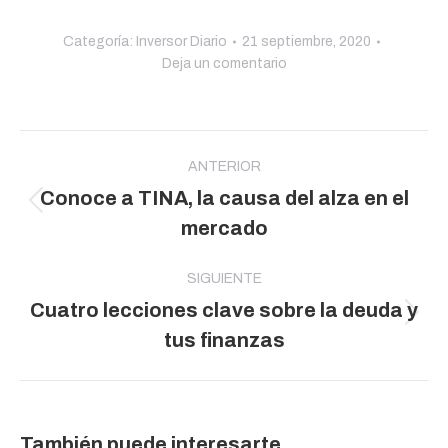
Categoría:
Inversor Diario
21 septiembre, 2020
Deja un comentario
Navegación
entre
ANTERIOR
Conoce a TINA, la causa del alza en el
publicaciones
Publicación
mercado
anterior:
SIGUIENTE
Cuatro lecciones clave sobre la deuda y
Publicación
tus finanzas
siguiente:
También puede interesarte