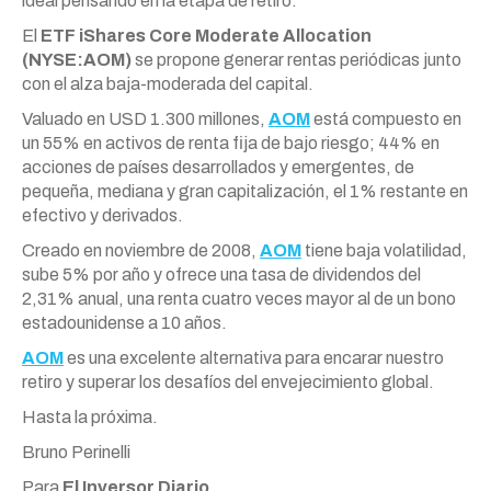
ideal pensando en la etapa de retiro.
El
ETF iShares Core Moderate Allocation
(NYSE:AOM)
se propone generar rentas
peri
ódicas junto
con el alza baja-moderada del capital.
Valuado en USD 1.300 millones,
AOM
está compuesto en
un 55% en activos de renta fija de bajo riesgo; 44% en
acciones de países desarrollados y emergentes, de
pequeña, mediana y gran capitalización, el 1% restante en
efectivo y derivados.
Creado en noviembre de 2008,
AOM
tiene baja volatilidad,
sube 5% por año y ofrece una tasa de dividendos del
2,31% anual, una renta cuatro veces mayor al de un bono
estadounidense a 10 años.
AOM
es una excelente alternativa para encarar nuestro
retiro y superar los desafíos del envejecimiento global.
Hasta la próxima.
Bruno
Perinelli
Para
El Inversor Diario