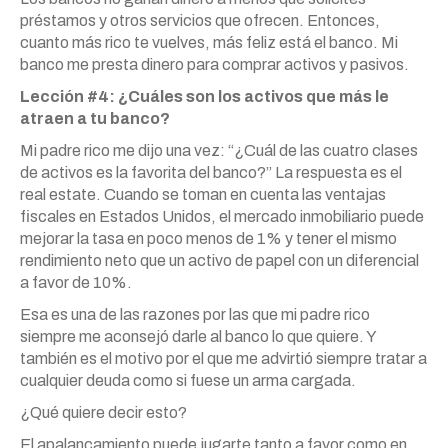
préstamos y otros servicios que ofrecen. Entonces,
cuanto más rico te vuelves, más feliz está el banco. Mi
banco me presta dinero para comprar activos y pasivos.
Lección #4: ¿Cuáles son los activos que más le
atraen a tu banco?
Mi padre rico me dijo una vez: “¿Cuál de las cuatro clases
de activos es la favorita del banco?” La respuesta es el
real estate. Cuando se toman en cuenta las ventajas
fiscales en Estados Unidos, el mercado inmobiliario puede
mejorar la tasa en poco menos de 1% y tener el mismo
rendimiento neto que un activo de papel con un diferencial
a favor de 10%.
Esa es una de las razones por las que mi padre rico
siempre me aconsejó darle al banco lo que quiere. Y
también es el motivo por el que me advirtió siempre tratar a
cualquier deuda
como
si fuese un arma cargada.
¿Qué quiere decir esto?
El apalancamiento puede jugarte tanto a favor
como
en