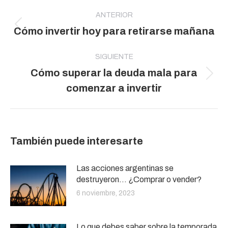
Navegación
entre
ANTERIOR
Publicación
Cómo invertir hoy para retirarse mañana
publicaciones
anterior:
SIGUIENTE
Cómo superar la deuda mala para
Publicación
comenzar a invertir
siguiente:
También puede interesarte
Las acciones argentinas se
destruyeron… ¿Comprar o vender?
6 noviembre, 2023
Lo que debes saber sobre la temporada