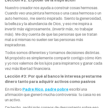
Lección #2: El poder de la inspiración
Nuestro creador nos ayuda a construir cosas hermosas.
Cuando veo una pintura hermosa o una casa hermosa o un
auto hermoso, me siento inspirado. Siento la generosidad,
la belleza y la abundancia de Dios, y eso me inspira a
invertir más vigorosamente, (invertir más, no trabajar
más). Me doy cuenta de que las personas que se tratan
mal a sí mismas no suelen ser las personas más
inspiradoras.
Todos somos diferentes y tomamos decisiones distintas.
Mi propósito es simplemente compartir contigo
cómo
Kim
y yo nos valemos de los lujos para inspirarnos y ganar cada
vez más libertad financiera.
Lección #3: Por qué al banco le interesa prestarme
dinero tanto para adquirir activos
como
pasivos
En mi libro
Padre Rico, padre pobre
escribí una
afirmación que generó mucha controversia: tu casa no es
un activo.
De hecho, recibí más correos de descontento sobre eso