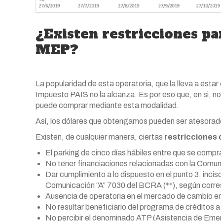
¿Existen restricciones pa
MEP?
La popularidad de esta operatoria, que la lleva a estar
Impuesto PAIS no la alcanza. Es por eso que, en si, no
puede comprar mediante esta modalidad.
Así, los dólares que obtengamos pueden ser atesorados
Existen, de cualquier manera, ciertas
restricciones 
El parking de cinco días hábiles entre que se compr
No tener financiaciones relacionadas con la Comun
Dar cumplimiento a lo dispuesto en el punto 3. inci
Comunicación “A” 7030 del BCRA (**), según corr
Ausencia de operatoria en el mercado de cambio en 
No resultar beneficiario del programa de créditos a
No percibir el denominado ATP (Asistencia de Emer