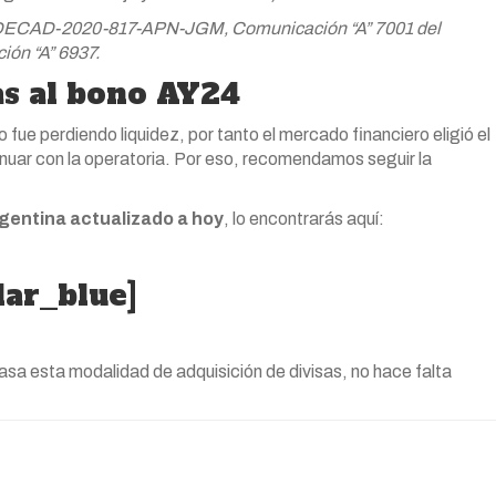
 DECAD-2020-817-APN-JGM, Comunicación “A” 7001 del
ón “A” 6937.
as al bono AY24
 fue perdiendo liquidez, por tanto el mercado financiero eligió el
nuar con la operatoria. Por eso, recomendamos seguir la
rgentina actualizado a hoy
, lo encontrarás aquí:
lar_blue]
asa esta modalidad de adquisición de divisas, no hace falta