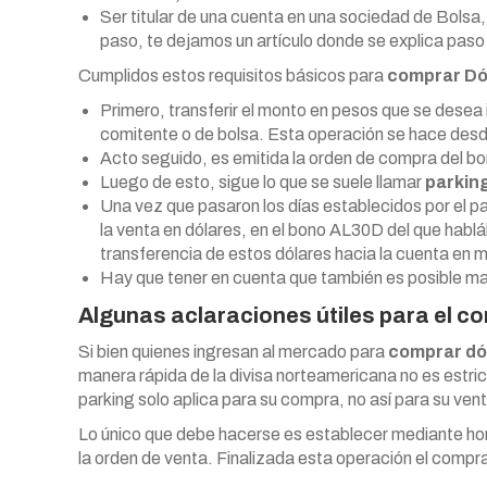
Ser titular de una cuenta en una sociedad de Bols
paso, te dejamos un artículo donde se explica paso 
Cumplidos estos requisitos básicos para
comprar Dó
Primero, transferir el monto en pesos que se desea 
comitente o de bolsa. Esta operación se hace des
Acto seguido, es emitida la orden de compra del b
Luego de esto, sigue lo que se suele llamar
parkin
Una vez que pasaron los días establecidos por el park
la venta en dólares, en el bono AL30D del que habl
transferencia de estos dólares hacia la cuenta en mo
Hay que tener en cuenta que también es posible man
Algunas aclaraciones útiles para el 
Si bien quienes ingresan al mercado para
comprar dól
manera rápida de la divisa norteamericana no es estric
parking solo aplica para su compra, no así para su ven
Lo único que debe hacerse es establecer mediante hom
la orden de venta. Finalizada esta operación el compra