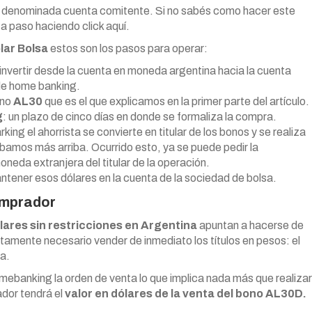
a, denominada cuenta comitente. Si no sabés como hacer este
a paso haciendo click aquí.
lar Bolsa
estos son los pasos para operar:
invertir desde la cuenta en moneda argentina hacia la cuenta
de home banking.
ono
AL30
que es el que explicamos en la primer parte del artículo.
g
: un plazo de cinco días en donde se formaliza la compra.
ing el ahorrista se convierte en titular de los bonos y se realiza
ábamos más arriba. Ocurrido esto, ya se puede pedir la
neda extranjera del titular de la operación.
tener esos dólares en la cuenta de la sociedad de bolsa.
comprador
ares sin restricciones en Argentina
apuntan a hacerse de
tamente necesario vender de inmediato los títulos en pesos: el
ta.
ebanking la orden de venta lo que implica nada más que realizar
dor tendrá el
valor en dólares de la venta del bono AL30D.