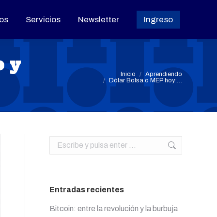
os
os
Servicios
Servicios
Newsletter
Newsletter
Ingreso
Ingreso
o y
Estás aquí:
Inicio
Aprendiendo
Dólar Bolsa o MEP hoy:…
Buscar:
Entradas recientes
Bitcoin: entre la revolución y la burbuja