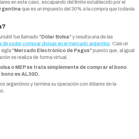
ólares en este caso, escapando del límite establecido por el
Argentina
que es un impuesto del 30% a la compra que todavía
a?
ursátil fue llamado
“Dólar Bolsa”
y resulta una de las
ora de poder comprar divisas en el mercado argentino
. Casi un
 sigla
“Mercado Electrónico de Pagos”
puesto que, al igual
ión se realiza de forma virtual.
Bolsa o MEP se trata simplemente de comprar el bono
o bono es AL30D.
s argentinos y termina su operación con dólares sin la
no.