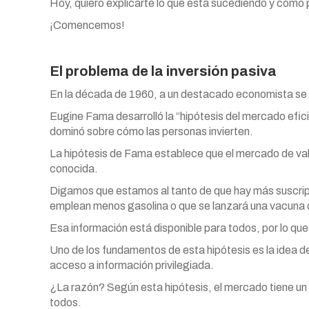
Hoy, quiero explicarte lo que está sucediendo y cómo 
¡Comencemos!
El problema de la inversión pasiva
En la década de 1960, a un destacado economista se 
Eugine Fama desarrolló la “hipótesis del mercado efici
dominó sobre cómo las personas invierten.
La hipótesis de Fama establece que el mercado de val
conocida.
Digamos que estamos al tanto de que hay más suscript
emplean menos gasolina o que se lanzará una vacuna c
Esa información está disponible para todos, por lo que
Uno de los fundamentos de esta hipótesis es la idea 
acceso a información privilegiada.
¿La razón? Según esta hipótesis, el mercado tiene un 
todos.