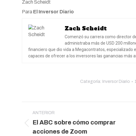
Zach Scheidt
Para
El Inversor Diario
Zach Scheidt
Comenzó su carrera como director de 
administraba más de USD 200 millones
financiero que dio vida a Megacontratos, especializado e
capaces de ofrecer a los inversores las ganancias más a
Categoría:
Inversor Diario
Navegación
entre
ANTERIOR
El ABC sobre cómo comprar
publicaciones
Publicación
acciones de Zoom
anterior: