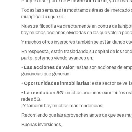
Porque al ser parte de
El Inversor Diario
, ya te está
Todas las semanas te mostramos áreas del mercado qu
multiplicar tu riqueza.
Nuestra filosofía va directamente en contra de la hi
hay muchas acciones olvidadas en las que vale la pena i
Y muchos otros inversores también se están dando cu
En respuesta, están trasladando su capital de los fon
parte, estamos viendo avances en:
•
Las acciones de valor
: estas son acciones de em
ganancias que generan.
•
Oportunidades inmobiliarias
: este sector se ve 
•
La revolución 5G
: muchas acciones excelentes est
redes 5G.
¡Y también hay muchas más tendencias!
Recomiendo que las aproveches antes de que sea muy
Buenas inversiones,