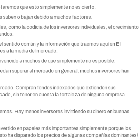
otaremos que esto simplemente no es cierto.
es suben o bajan debido a muchos factores.
, como la codicia de los inversores individuales, el crecimiento
dendos.
 el sentido común y la información que traemos aquí en
El
es a la media del mercado.
onvencido a muchos de que simplemente no es posible.
 puedan superar al mercado en general, muchos inversores han
 mercado. Compran fondos indexados que extienden sus
rcado, sin tener en cuenta la fortaleza de ninguna empresa
lemas. Hay menos inversores invirtiendo su dinero en buenas
nvertido en papeles más importantes simplemente porque los
Esto ha disparado los precios de algunas compañías dominantes!