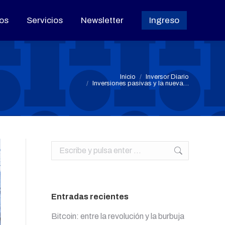
os
os
Servicios
Servicios
Newsletter
Newsletter
Ingreso
Ingreso
Estás aquí:
Inicio
Inversor Diario
Inversiones pasivas y la nueva…
Buscar:
Entradas recientes
Bitcoin: entre la revolución y la burbuja