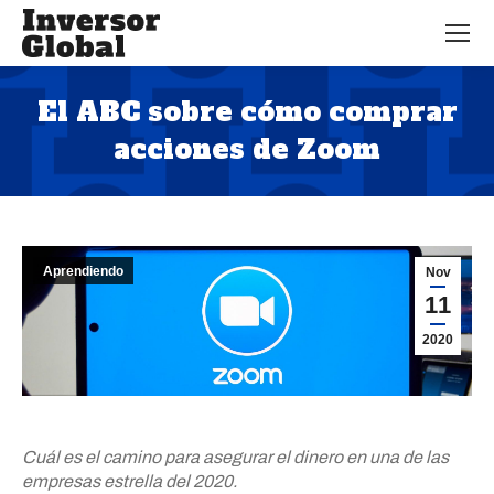
El ABC sobre cómo comprar
acciones de Zoom
Estás aquí:
Aprendiendo
Nov
11
2020
Cuál es el camino para asegurar el dinero en una de las
empresas estrella del 2020.