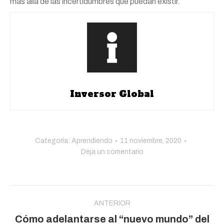
más allá de las incertidumbres que puedan existir.
Inversor Global
Categoría:
Aprendiendo
11 noviembre, 2020
Deja un comentario
Navegación
entre
ANTERIOR
Cómo adelantarse al “nuevo mundo” del