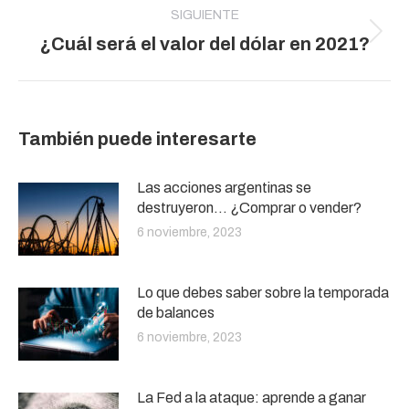
SIGUIENTE
Publicación
¿Cuál será el valor del dólar en 2021?
siguiente:
También puede interesarte
Las acciones argentinas se
destruyeron… ¿Comprar o vender?
6 noviembre, 2023
Lo que debes saber sobre la temporada
de balances
6 noviembre, 2023
La Fed a la ataque: aprende a ganar