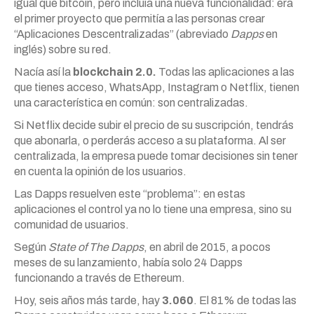
igual que bitcoin, pero incluía una nueva funcionalidad: era
el primer proyecto que permitía a las personas crear
“Aplicaciones Descentralizadas” (abreviado
Dapps
en
inglés) sobre su red.
Nacía así la
blockchain 2.0.
Todas las aplicaciones a las
que tienes acceso, WhatsApp, Instagram o Netflix, tienen
una característica en común: son centralizadas.
Si Netflix decide subir el precio de su suscripción, tendrás
que abonarla, o perderás acceso a su plataforma. Al ser
centralizada, la empresa puede tomar decisiones sin tener
en cuenta la opinión de los usuarios.
Las Dapps resuelven este “problema”: en estas
aplicaciones el control ya no lo tiene una empresa, sino su
comunidad de usuarios.
Según
State of The Dapps
, en abril de 2015, a pocos
meses de su lanzamiento, había solo 24 Dapps
funcionando a través de Ethereum.
Hoy, seis años más tarde, hay
3.060
. El 81% de todas las