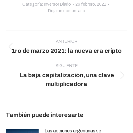
Categoría:
Inversor Diario
26 febrero, 2021
Deja un comentario
Navegación
entre
ANTERIOR
Publicación
1ro de marzo 2021: la nueva era cripto
publicaciones
anterior:
SIGUIENTE
La baja capitalización, una clave
Publicación
multiplicadora
siguiente:
También puede interesarte
Las acciones argentinas se