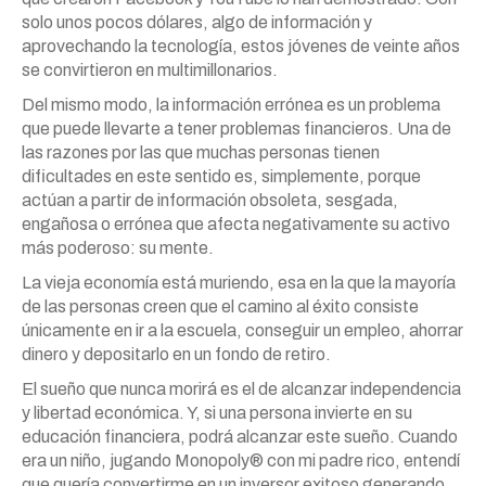
solo unos pocos dólares, algo de información y
aprovechando la tecnología, estos jóvenes de veinte años
se convirtieron en multimillonarios.
Del mismo modo, la información errónea es un problema
que puede llevarte a tener problemas financieros. Una de
las razones por las que muchas personas tienen
dificultades en este sentido es, simplemente, porque
actúan a partir de información obsoleta, sesgada,
engañosa o errónea que afecta negativamente su activo
más poderoso: su mente.
La vieja economía está muriendo, esa en la que la mayoría
de las personas creen que el camino al éxito consiste
únicamente en ir a la escuela, conseguir un empleo, ahorrar
dinero y depositarlo en un fondo de retiro.
El sueño que nunca morirá es el de alcanzar independencia
y libertad económica. Y, si una persona invierte en su
educación financiera, podrá alcanzar este sueño. Cuando
era un niño, jugando Monopoly® con mi padre rico, entendí
que quería convertirme en un inversor exitoso generando