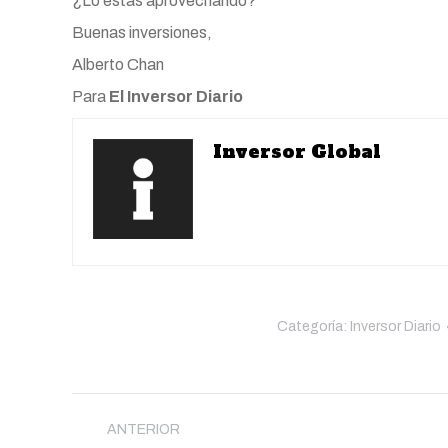
¿Lo estás aprovechando?
Buenas inversiones,
Alberto Chan
Para
El Inversor Diario
Inversor Global
Categoría:
Inversor Diario
Navegación
entre
ANTERIOR