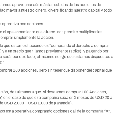
odemos aprovechar aún más las subidas de las acciones de
dad mayor a nuestro dinero, diversificando nuestro capital y todo
a operativa con acciones.
e el apalancamiento que ofrece, nos permite multiplicar las
comprar simplemente la acción.
 lo que estamos haciendo es “comprando el derecho a comprar
 y a un precio que fijamos previamente (strike), y pagando por
ue será, por otro lado, el máximo riesgo que estamos dispuestos 
m”.
mprar 100 acciones, pero sin tener que disponer del capital que
ión, de tal manera que, si deseamos comprar 100 Acciones,
, en el caso de que esa compañía suba en 3 meses de USD 20 a
de USD 2.000 = USD 1.000 de ganancia).
amos esta operativa comprando opciones call de la compañía “X”.