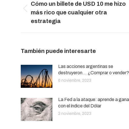
Cómo un billete de USD 10 me hizo
publicaciones
Publicación
más rico que cualquier otra
anterior:
estrategia
También puede interesarte
Las acciones argentinas se
destruyeron… ¿Comprar o vender?
6 noviembre, 2023
La Fed a la ataque: aprende a gana
con el índice del Dólar
2 noviembre, 2023