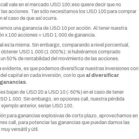
call vale en el mercado USD 100;eso quiere decir que no
 las acciones. Tan sólo necesitamos los USD 100 para comprar
n el caso de que así ocurra.
remos una ganancia de USD 10 por acción. Al tener nuestra
ión x 100 acciones = USD 1.000 de ganancia.
l es la misma. Sin embargo, comparando a nivel porcentual,
 obtener USD 1.000 (1.000%); si hubiéramos comprado
un 50% de rentabilidad del movimiento de las acciones.
 evidente, es que podemos diversificar nuestras inversiones con
el capital en cada inversión, con lo que
al diversificar
e ganancias.
ones bajan de USD 20 a USD 10 (-50%) en el caso de tener
SD 1.000. Sin embargo, en opciones call, nuestra pérdida
l ejemplo anterior, serían USD 100.
rsión para ganancias explosivas de corto plazo, aprovechamos en
ones call, para potenciar las ganancias que puedan darnos las
uy versátil y útil.