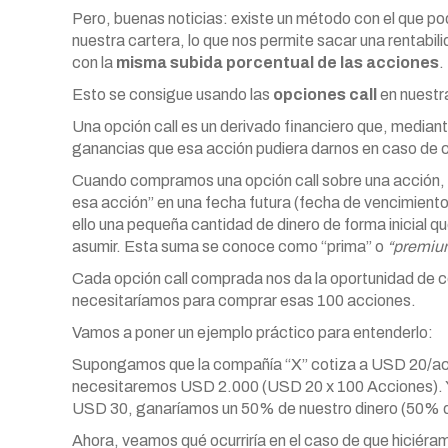
Pero, buenas noticias: existe un método con el que p
nuestra cartera, lo que nos permite sacar una rentabili
con la
misma subida porcentual de las acciones
.
Esto se consigue usando las
opciones call
en nuestr
Una opción call es un derivado financiero que, mediant
ganancias que esa acción pudiera darnos en caso de 
Cuando compramos una opción call sobre una acción,
esa acción” en una fecha futura (fecha de vencimiento)
ello una pequeña cantidad de dinero de forma inicial q
asumir. Esta suma se conoce como “prima” o
“premiu
Cada opción call comprada nos da la oportunidad de co
necesitaríamos para comprar esas 100 acciones.
Vamos a poner un ejemplo práctico para entenderlo:
Supongamos que la compañía “X” cotiza a USD 20/acc
necesitaremos USD 2.000 (USD 20 x 100 Acciones). Y
USD 30, ganaríamos un 50% de nuestro dinero (50% 
Ahora, veamos qué ocurriría en el caso de que hiciér