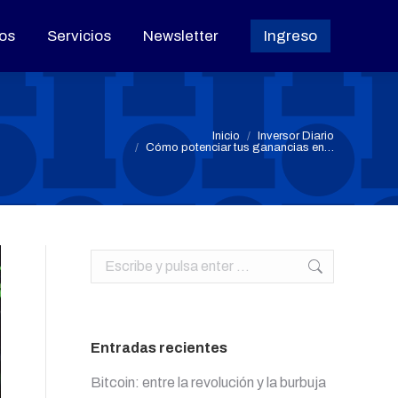
os
os
Servicios
Servicios
Newsletter
Newsletter
Ingreso
Ingreso
Estás aquí:
Inicio
Inversor Diario
Cómo potenciar tus ganancias en…
Buscar:
Entradas recientes
Bitcoin: entre la revolución y la burbuja