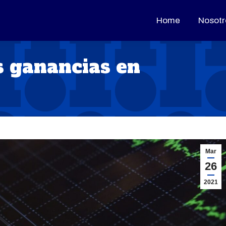
Home
Home
Nosotr
Nosotr
s ganancias en
Mar
26
2021