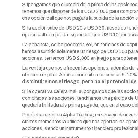
Supongamos que el precio de la prima de las opciones 
tenemos que disponer de los USD 2.000 para comprar
esa opción call que nos pagará la subida de la acción e
Si la acción sube de USD 20 a USD 30, nosotros tend
opción call comprada, supondría que USD 10 por acc
La ganancia, como podemos ver, en términos de capita
hemos asumido solamente un riesgo de USD 100 para
acciones, teníamos USD 2.000 en juego para obtener 
La ventaja que nos ofrecen las opciones, además de la
el mismo capital. Apenas necesitamos usar un 5-10% d
disminuiremos el riesgo, pero no el potencial d
Si la operativa saliera mal, supongamos que las acci
compradas las acciones, tendríamos una pérdida de U
quedaría limitada a la prima pagada, que en el caso de
Por dicha razón en Alpha Trading, mi servicio de inve
ciertos momentos la utilidad que nos aportan las opci
acciones, siendo un instrumento financiero profesional m