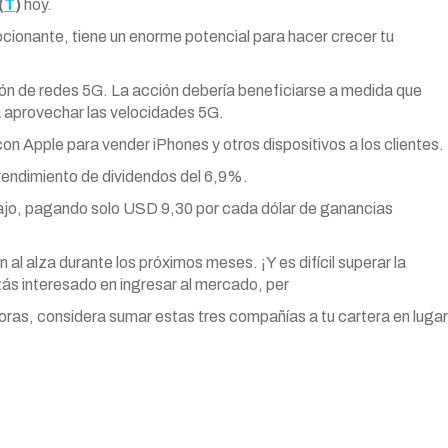
(
T
)
hoy.
cionante, tiene un enorme potencial para hacer crecer tu
ión de redes 5G. La acción debería beneficiarse a medida que
ra aprovechar las velocidades 5G.
 Apple para vender iPhones y otros dispositivos a los clientes.
rendimiento de dividendos del 6,9%.
bajo, pagando solo USD 9,30 por cada dólar de ganancias
 al alza durante los próximos meses. ¡Y es difícil superar la
stás interesado en ingresar al mercado, per
doras, considera sumar estas tres compañías a tu cartera en lugar