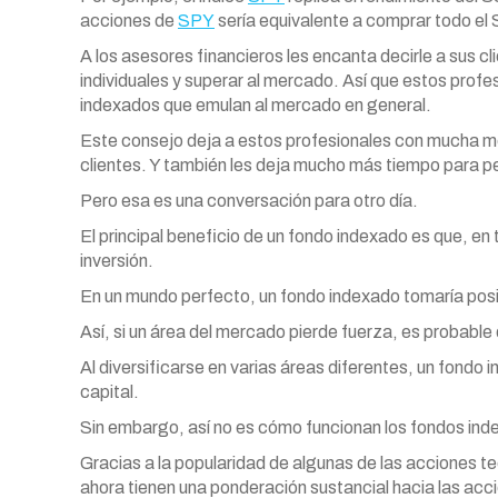
acciones de
SPY
sería equivalente a comprar todo el
A los asesores financieros les encanta decirle a sus 
individuales y superar al mercado. Así que estos profes
indexados que emulan al mercado en general.
Este consejo deja a estos profesionales con mucha me
clientes. Y también les deja mucho más tiempo para p
Pero esa es una conversación para otro día.
El principal beneficio de un fondo indexado es que, en 
inversión.
En un mundo perfecto, un fondo indexado tomaría posi
Así, si un área del mercado pierde fuerza, es probable 
Al diversificarse en varias áreas diferentes, un fondo
capital.
Sin embargo, así no es cómo funcionan los fondos inde
Gracias a la popularidad de algunas de las acciones 
ahora tienen una ponderación sustancial hacia las acc