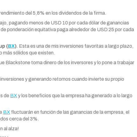
rendimiento del 5,8% en los dividendos de la firma.
 bajo, pagando menos de USD 10 por cada dólar de ganancias
0 de ponderación equitativa paga alrededor de USD 25 por cada
up (
BX
)
. Esta es una de mis inversiones favoritas a largo plazo,
o más sólidos que existen.
ue Blackstone toma dinero de los inversores y lo pone a trabajar
 inversiones y generando retornos cuando invierte su propio
os de
BX
y los beneficios que la empresa ha generado a lo largo
de
BX
fluctuarán en función de las ganancias de la empresa, el
endos cerca del 3%.
 al alza!