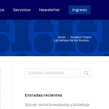
os
os
Servicios
Servicios
Newsletter
Newsletter
Ingreso
Ingreso
Estás aquí:
Inicio
Inversor Diario
La trampa de los fondos…
Buscar:
Entradas recientes
Bitcoin: entre la revolución y la burbuja