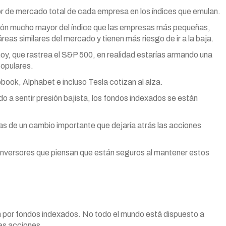
or de mercado total de cada empresa en los índices que emulan.
ión mucho mayor del índice que las empresas más pequeñas,
reas similares del mercado y tienen más riesgo de ir a la baja.
oy, que rastrea el S&P 500, en realidad estarías armando una
opulares.
ok, Alphabet e incluso Tesla cotizan al alza.
a sentir presión bajista, los fondos indexados se están
s de un cambio importante que dejaría atrás las acciones
 inversores que piensan que están seguros al mantener estos
an por fondos indexados. No todo el mundo está dispuesto a
res acciones.