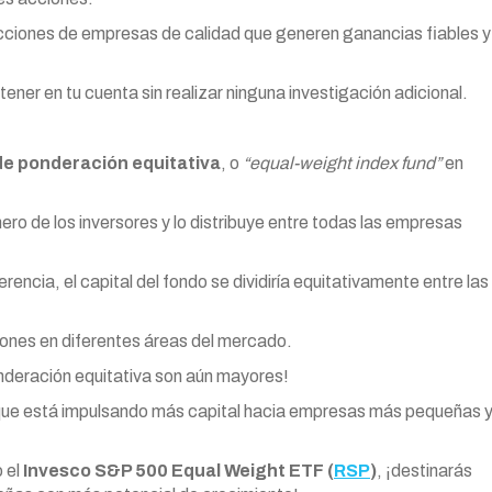
acciones de empresas de calidad que generen ganancias fiables y
ner en tu cuenta sin realizar ninguna investigación adicional.
de ponderación equitativa
, o
“equal-weight index fund”
en
ro de los inversores y lo distribuye entre todas las empresas
ncia, el capital del fondo se dividiría equitativamente entre las
siones en diferentes áreas del mercado.
onderación equitativa son aún mayores!
que está impulsando más capital hacia empresas más pequeñas 
o el
Invesco S&P 500 Equal Weight ETF (
RSP
)
, ¡destinarás