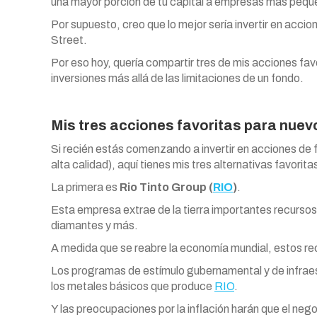
una mayor porción de tu capital a empresas más pequ
Por supuesto, creo que lo mejor sería invertir en acci
Street.
Por eso hoy, quería compartir tres de mis acciones fa
inversiones más allá de las limitaciones de un fondo.
Mis tres acciones favoritas para nuev
Si recién estás comenzando a invertir en acciones de f
alta calidad), aquí tienes mis tres alternativas favori
La primera es
Rio Tinto Group (
RIO
)
.
Esta empresa extrae de la tierra importantes recursos, 
diamantes y más.
A medida que se reabre la economía mundial, estos r
Los programas de estímulo gubernamental y de infraes
los metales básicos que produce
RIO
.
Y las preocupaciones por la inflación harán que el n