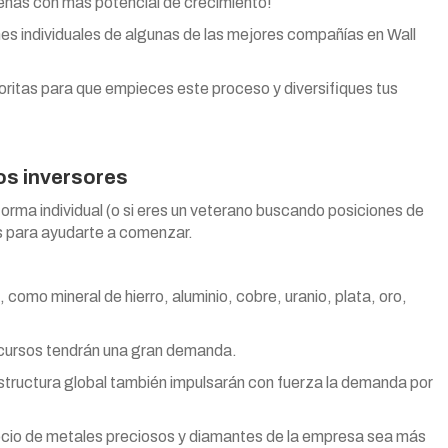
eñas con más potencial de crecimiento!
ones individuales de algunas de las mejores compañías en Wall
voritas para que empieces este proceso y diversifiques tus
os inversores
orma individual (o si eres un veterano buscando posiciones de
tas para ayudarte a comenzar.
como mineral de hierro, aluminio, cobre, uranio, plata, oro,
ecursos tendrán una gran demanda.
tructura global también impulsarán con fuerza la demanda por
egocio de metales preciosos y diamantes de la empresa sea más