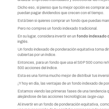
Dicho eso, sí pienso que tu mejor opción es comprar 
puedan pagar dividendos que crecen con el tiempo.
Está bien si quieres comprar un fondo que puedas mante
Pero no compres un fondo indexado tradicional.
En su lugar, considera invertir en un
fondo indexado 
inglés.
Un fondo indexado de ponderación equitativa toma dine
cubiertas por un índice.
Entonces, para un fondo que usa el S&P 500 como refere
500 acciones del índice.
Esta es una forma mucho mejor de distribuir tus inver
¡Y hoy en día, las ventajas de un fondo indexado de p
Estamos viendo las primeras fases de una tendencia 
alejándose de las acciones tecnológicas
large-cap
.
Al invertir en un fondo de ponderación equitativa, com