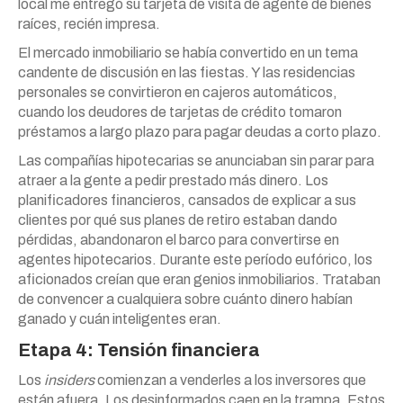
local me entregó su tarjeta de visita de agente de bienes
raíces, recién impresa.
El mercado inmobiliario se había convertido en un tema
candente de discusión en las fiestas. Y las residencias
personales se convirtieron en cajeros automáticos,
cuando los deudores de tarjetas de crédito tomaron
préstamos a largo plazo para pagar deudas a corto plazo.
Las compañías hipotecarias se anunciaban sin parar para
atraer a la gente a pedir prestado más dinero. Los
planificadores financieros, cansados de explicar a sus
clientes por qué sus planes de retiro estaban dando
pérdidas, abandonaron el barco para convertirse en
agentes hipotecarios. Durante este período eufórico, los
aficionados creían que eran genios inmobiliarios. Trataban
de convencer a cualquiera sobre cuánto dinero habían
ganado y cuán inteligentes eran.
Etapa 4: Tensión financiera
Los
insiders
comienzan a venderles a los inversores que
están afuera. Los desinformados caen en la trampa. Estos