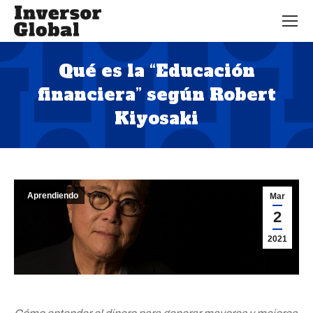
Qué es la “Educación
financiera” según Robert
Kiyosaki
Estás aquí:
Aprendiendo
Mar
2
2021