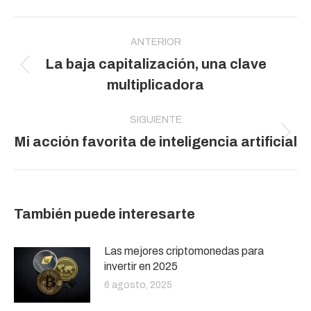
Navegación
entre
ANTERIOR
La baja capitalización, una clave
publicaciones
Publicación
multiplicadora
anterior:
SIGUIENTE
Publicación
Mi acción favorita de inteligencia artificial
siguiente:
También puede interesarte
Las mejores criptomonedas para
invertir en 2025
6 agosto, 2025