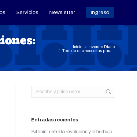
os
os
Servicios
Servicios
Newsletter
Newsletter
Ingreso
Ingreso
iones:
Estás aquí:
Inicio
Inversor Diario
Todo lo que necesitas para…
Buscar:
Entradas recientes
Bitcoin: entre la revolución y la burbuja