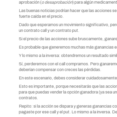
aprobación (
o desaprobación
) para algún medicamen
Las buenas noticias podrían hacer que las acciones s
fuerte caída en el precio.
Dado que esperamos un movimiento significativo, pero
un contrato call y un contrato put.
Si el precio de las acciones sube bruscamente, ganar
Es probable que generemos muchas más ganancias en e
Y lo mismo a la inversa: obtendremos un resultado simil
Sí, perderemos con el call compramos. Pero ganaremo
deberían compensar con creces las pérdidas.
En este escenario, debes considerar cuidadosament
Esto es importante, porque necesitarás que las accion
para que puedas vender la opción ganadora (ya sea un 
contratos.
Repito: si la acción se dispara y generas ganancias con
pagaste por ese call y el put. Lo mismo a la inversa. De