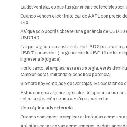
La desventaja, es que tus ganancias potenciales son l
Cuando vendes el contrato call de AAPL con precio d
140.
Así que solo podrás obtener una ganancia de USD 10 
USD 140.
Ya que pagaste un costo neto de USD 3 por acción par
USD 7 por acción. (La ganancia de USD 10 de la com
ingresar a la jugada).
Por lo tanto, al emplear esta estrategia, estás dismin
también estás limitando el beneficio potencial.
Siempre hay ventajas y desventajas. Es cuestión de e
Estos son solo algunos ejemplos de operaciones con s
sobre la dirección de una acción en particular.
Una rápida advertencia…
Cuando comiences a emplear estrategias como estas,
Así, si las cosas no van como esperas, podrás aprend