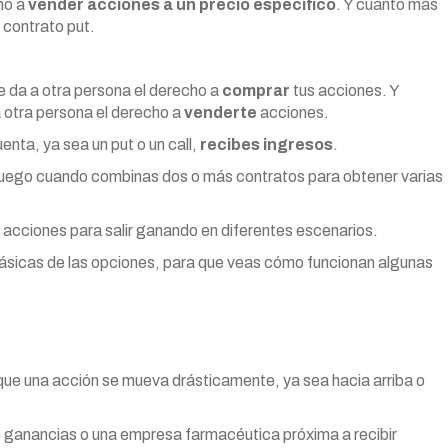
ho a
vender acciones a un precio específico
. Y cuanto más
 contrato put.
 le da a otra persona el derecho a
comprar
tus acciones. Y
a otra persona el derecho a
venderte
acciones.
nta, ya sea un put o un call,
recibes ingresos
.
n juego cuando combinas dos o más contratos para obtener varias
acciones para salir ganando en diferentes escenarios.
 básicas de las opciones, para que veas cómo funcionan algunas
e una acción se mueva drásticamente, ya sea hacia arriba o
 ganancias o una empresa farmacéutica próxima a recibir