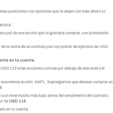
inas posiciones con opciones que te dejen con más dinero (o
cista”.
o put de una acción que te gustaría comprar, con la intención
e la venta de un contrato put con precio de ejercicio de USD
ente en tu cuenta
.
SD 115 si las acciones cotizan por debajo de ese nivel y el
con esa misma acción: AAPL. Supongamos que deseas comprar un
5
.
 a un nivel mucho más bajo antes del vencimiento del contrato,
ut de
USD 115
.
ato en tu cuenta.