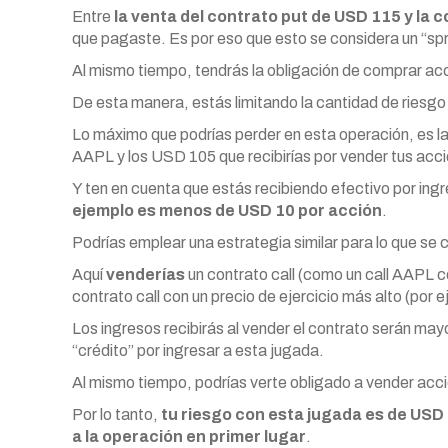
Entre
la venta del contrato put de USD 115 y la 
que pagaste. Es por eso que esto se considera un “spre
Al mismo tiempo, tendrás la obligación de comprar a
De esta manera, estás limitando la cantidad de riesgo
Lo máximo que podrías perder en esta operación, es la
AAPL y los USD 105 que recibirías por vender tus acc
Y ten en cuenta que estás recibiendo efectivo por ing
ejemplo es menos de USD 10 por acción
.
Podrías emplear una estrategia similar para lo que se
Aquí
venderías
un contrato call (como un call AAPL c
contrato call con un precio de ejercicio más alto (por
Los ingresos recibirás al vender el contrato serán may
“crédito” por ingresar a esta jugada.
Al mismo tiempo, podrías verte obligado a vender ac
Por lo tanto,
tu riesgo con esta jugada es de USD 
a la operación en primer lugar
.