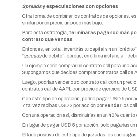
Spreads
y especulaciones con opciones
Otra forma de combinar los contratos de opciones, es
similar por un precio un poco más bajo.
Para esta estrategia,
terminarás pagando más por 
contrato que vendas
.
Entonces, en total, invertirás tu capital sin un “crédi
“
spreads
de débito”: porque, en última instancia, “debi
Un ejemplo sería comprar un contrato call para una ac
Supongamos que decides comprar contratos call de A
Luego, podrías vender otro contrato call con un prec
contratos call de AAPL con precio de ejercicio de US
Con este tipo de operación, podría pagar USD 5 por ac
Y tal vez recibas USD 2 por acción por
vender
los cal
Con una operación así, disminuirías en un 40% cuánt
En lugar de pagar USD 5 por acción, solo pagarías un
El lado positivo de este tipo de jugadas, es que pagas