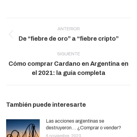
Navegación
entre
ANTERIOR
Publicación
De “fiebre de oro” a “fiebre cripto”
publicaciones
anterior:
SIGUIENTE
Cómo comprar Cardano en Argentina en
Publicación
el 2021: la guía completa
siguiente:
También puede interesarte
Las acciones argentinas se
destruyeron… ¿Comprar o vender?
6 noviembre, 2023