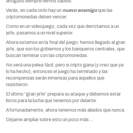
antiguos siempre hemos sabido.
Verás, en cada ciclo hay un
nuevo enemigo
que las
criptomonedas deben vencer.
Como en un videojuego, cada vez que derrotamos a un
jefe, pasamos a un nivel superior.
Ahora estamos en la final del juego: hemos llegado al gran
jefe, que son los gobiernos y los banqueros centrales, que
buscan terminar con las criptomonedas.
No será una pelea fácil, pero si cripto gana (y creo que ya
lo ha hecho), entonces el juego ha terminado y las
recompensas serán inmensas para aquellos que
resistieron.
El último “gran jefe” prepara su ataque y debemos estar
listos para la lucha que tenemos por delante.
Afortunadamente, ahora tenemos más aliados que nunca.
Déjame ampliar sobre esto un poco más…