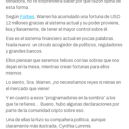
senadora, no te sorprenderá saber por qué razón opina de
esta forma.
Según
Forbes
, Warren ha acumulado una fortuna de USD
12 millones gracias al sistema actual y su poder proviene,
lisa y llanamente, de tener el mayor control sobre él.
Ese es el sistema financiero actual en pocas palabras.
Nada nuevo: un círculo acogedor de políticos, reguladores
y grandes bancos.
Ellos piensan que seremos felices con las sobras que nos
dejan en la mesa, mientras crean fortunas para ellos
mismos.
Lo siento, Sra. Warren, ¡no necesitamos reyes ni reinas en
el mercado que viene!
Y en cuanto a esos “programadores en la sombra” a los
que te refieres… Bueno, hubo algunas declaraciones por
parte de la comunidad cripto sobre eso.
Una de ellas la hizo su compañera política, aunque
claramente más ilustrada, Cynthia Lummis.