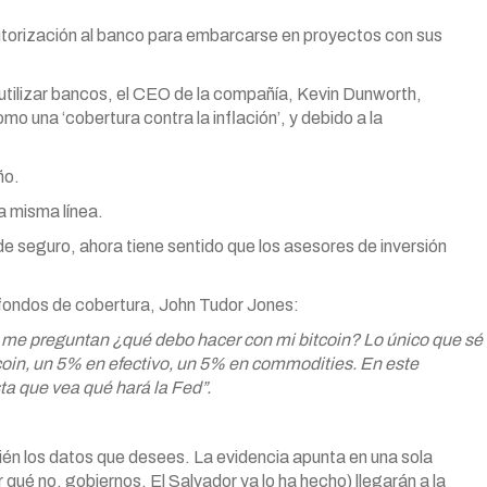
autorización al banco para embarcarse en proyectos con sus
utilizar bancos, el CEO de la compañía, Kevin Dunworth,
una ‘cobertura contra la inflación’, y debido a la
ño.
 misma línea.
de seguro, ahora tiene sentido que los asesores de inversión
fondos de cobertura, John Tudor Jones:
dos me preguntan ¿qué debo hacer con mi bitcoin? Lo único que sé
coin, un 5% en efectivo, un 5% en commodities. En este
a que vea qué hará la Fed”.
ién los datos que desees. La evidencia apunta en una sola
 qué no, gobiernos, El Salvador ya lo ha hecho) llegarán a la