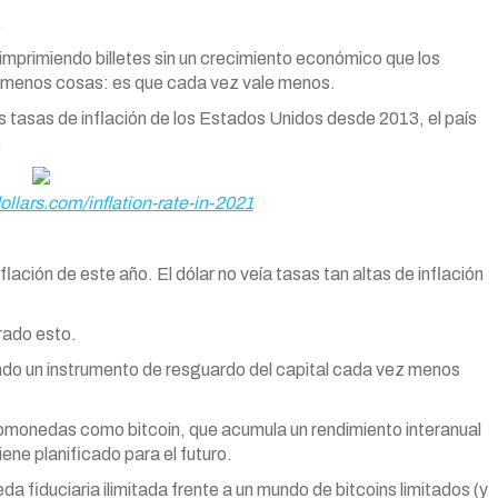
.
imprimiendo billetes sin un crecimiento económico que los
z menos cosas: es que cada vez vale menos.
as tasas de inflación de los Estados Unidos desde 2013, el país
.
llars.com/
inflation-rate-in-2021
lación de este año. El dólar no veía tasas tan altas de inflación
grado esto.
endo un instrumento de resguardo del capital cada vez menos
iptomonedas como bitcoin, que acumula un rendimiento interanual
ne planificado para el futuro.
a fiduciaria ilimitada frente a un mundo de bitcoins limitados (y