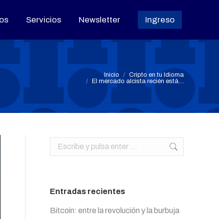
os
os
Servicios
Servicios
Newsletter
Newsletter
Ingreso
Ingreso
Estás aquí:
Inicio
Cripto en tu Idioma
El mercado alcista recién está…
Buscar:
Entradas recientes
Bitcoin: entre la revolución y la burbuja