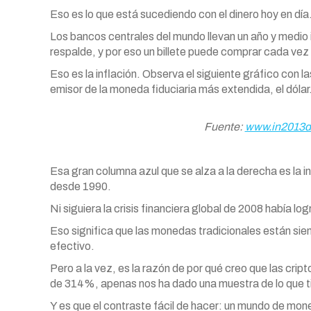
Eso es lo que está sucediendo con el dinero hoy en día
Los bancos centrales del mundo llevan un año y medio 
respalde, y por eso un billete puede comprar cada ve
Eso es la inflación. Observa el siguiente gráfico con l
emisor de la moneda fiduciaria más extendida, el dólar
Fuente:
www.in2013do
Esa gran columna azul que se alza a la derecha es la inf
desde 1990.
Ni siguiera la crisis financiera global de 2008 había lo
Eso significa que las monedas tradicionales están si
efectivo.
Pero a la vez, es la razón de por qué creo que las cr
de 314%, apenas nos ha dado una muestra de lo que tie
Y es que el contraste fácil de hacer: un mundo de moned