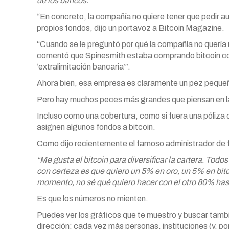
de los bancos.
“En concreto, la compañía no quiere tener que pedir 
propios fondos, dijo un portavoz a Bitcoin Magazine.
“Cuando se le preguntó por qué la compañía no quería 
comentó que Spinesmith estaba comprando bitcoin como 
‘extralimitación bancaria’”.
Ahora bien, esa empresa es claramente un pez peque
Pero hay muchos peces más grandes que piensan en la
Incluso como una cobertura, como si fuera una póliza 
asignen algunos fondos a bitcoin.
Como dijo recientemente el famoso administrador de 
“Me gusta el bitcoin para diversificar la cartera. To
con certeza es que quiero un 5% en oro, un 5% en bit
momento, no sé qué quiero hacer con el otro 80% hast
Es que los números no mienten.
Puedes ver los gráficos que te muestro y buscar tamb
dirección: cada vez más personas, instituciones (y, por