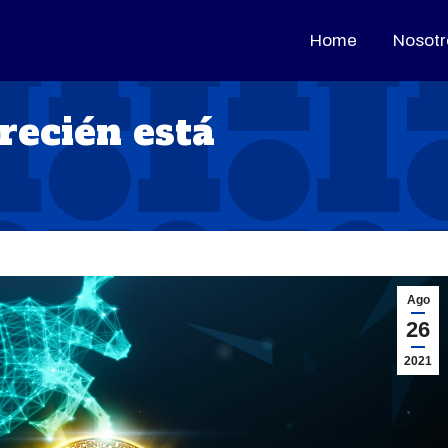
Home
Home
Nosotr
Nosotr
recién está
Ago
26
2021