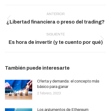
Navegación
entre
ANTERIOR
Publicación
¿Libertad financiera o preso del trading?
publicaciones
anterior:
SIGUIENTE
Publicación
Es hora de invertir (y te cuento por qué)
siguiente:
También puede interesarte
Oferta y demanda: el concepto más
básico para ganar
2 febrero, 2023
Los argumentos de Ethereum