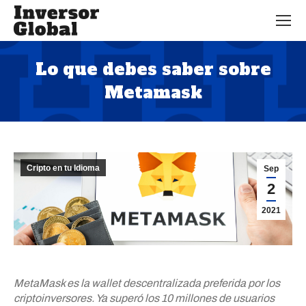
Lo que debes saber sobre
Metamask
Estás aquí:
Cripto en tu Idioma
Sep
2
2021
MetaMask es la wallet descentralizada preferida por los
criptoinversores. Ya superó los 10 millones de usuarios