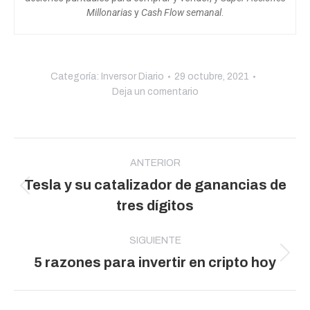
Millonarias
y
Cash Flow semanal
.
Categoría:
Inversor Diario
29 octubre, 2021
Deja un comentario
Navegación
entre
ANTERIOR
Tesla y su catalizador de ganancias de
publicaciones
Publicación
tres dígitos
anterior:
SIGUIENTE
Publicación
5 razones para invertir en cripto hoy
siguiente: