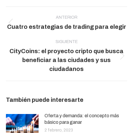
Navegación
entre
ANTERIOR
Publicación
Cuatro estrategias de trading para elegir
publicaciones
anterior:
SIGUIENTE
CityCoins: el proyecto cripto que busca
Publicación
beneficiar a las ciudades y sus
siguiente:
ciudadanos
También puede interesarte
Oferta y demanda: el concepto más
básico para ganar
2 febrero, 2023