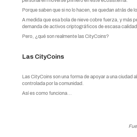
personal en moverse primero en este ecosistema.
Porque saben que si no lo hacen, se quedan atrás de lo
A medida que esa bola de nieve cobre fuerza, y más p
demanda de activos criptográficos de escasa calida
Pero, ¿qué son realmente las CityCoins?
Las CityCoins
Las CityCoins son una forma de apoyar a una ciudad al 
controlada por la comunidad.
Así es como funciona…
Fue