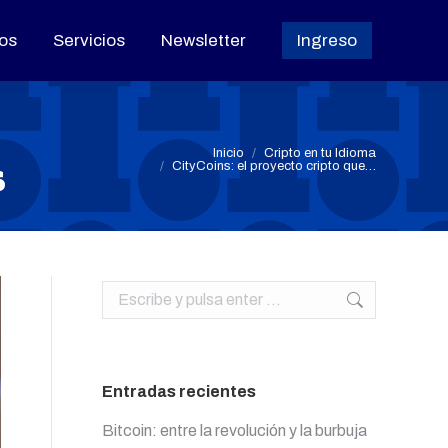
os
os
Servicios
Servicios
Newsletter
Newsletter
Ingreso
Ingreso
Estás aquí:
Inicio
Cripto en tu Idioma
s
CityCoins: el proyecto cripto que…
Buscar:
Entradas recientes
Bitcoin: entre la revolución y la burbuja