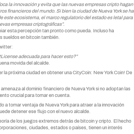
foca la innovación y evita que las nuevas empresas cripto hagan
ros financieros del mundo. Si bien la ciudad de Nueva York se ha
e este ecosistema, el marco regulatorio del estado es letal para
uevas empresas criptográficas”.
iar esta percepción tan pronto como pueda. Incluso ha
es sueldos en bitcoin también.
itter:
tLicense adecuada para hacer esto?”
buena movida del alcalde.
r la próxima ciudad en obtener una CityCoin: New York Coin! De
 amenaza al dominio financiero de Nueva York si no adoptan las
nto crucial para tomar en cuenta.
a tomar ventaja de Nueva York para atraer a la innovación
puede detener ese flujo con el nuevo alcalde.
oría de los juegos extremos detrás de bitcoin y cripto. El hecho
orporaciones, ciudades, estados o países, tienen un interés