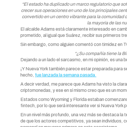
“El estado ha duplicado un marco regulatorio que so
crecer sus operaciones en uno de los principales cent
convertido en un centro vibrante para la comunidad d
la mayoría de las n
El alcalde Adams está claramente interesado en camb
prometido, al igual que Suárez, recibir sus primeros tr
Sin embargo, como alguien comentó con timidez en Tw
“¿Su compañía tiene la Bi
Dejando a un lado el sarcasmo, en mi opinión, es una 
¡Y Nueva York también parece estar preparada para se
hecho,
fue lanzada la semana pasada.
A decir verdad, me parece que Adams ha visto la clara
criptomonedas, y ese en sí mismo creo que es un mome
Estados como Wyoming y Florida estaban comenzando 
fintech, por lo que será interesante ver si Nueva York 
En un nivel más profundo, una vez más se destaca la te
de que los actores competitivos, ya sean individuos, c