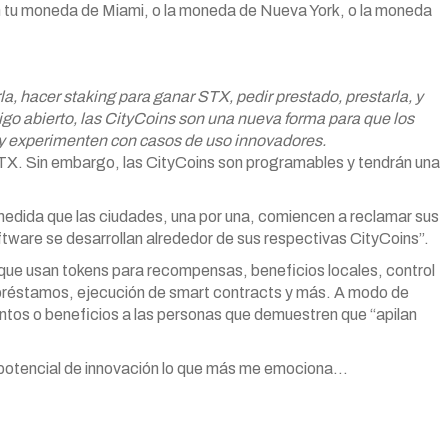
n tu moneda de Miami, o la moneda de Nueva York, o la moneda
a, hacer staking para ganar STX, pedir prestado, prestarla, y
go abierto, las CityCoins son una nueva forma para que los
 y experimenten con casos de uso innovadores.
 STX. Sin embargo, las CityCoins son programables y tendrán una
a medida que las ciudades, una por una, comiencen a reclamar sus
ftware se desarrollan alrededor de sus respectivas CityCoins”.
que usan tokens para recompensas, beneficios locales, control
, préstamos, ejecución de smart contracts y más. A modo de
tos o beneficios a las personas que demuestren que “apilan
te potencial de innovación lo que más me emociona…