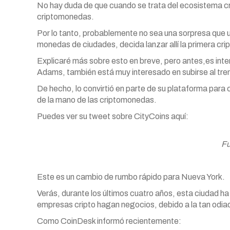
No hay duda de que cuando se trata del ecosistema cr
criptomonedas.
Por lo tanto, probablemente no sea una sorpresa que 
monedas de ciudades, decida lanzar allí la primera cr
Explicaré más sobre esto en breve, pero antes,es inte
Adams, también está muy interesado en subirse al tre
De hecho, lo convirtió en parte de su plataforma para 
de la mano de las criptomonedas.
Puedes ver su tweet sobre CityCoins aquí:
Fu
Este es un cambio de rumbo rápido para Nueva York.
Verás, durante los últimos cuatro años, esta ciudad ha s
empresas cripto hagan negocios, debido a la tan odia
Como CoinDesk informó recientemente: