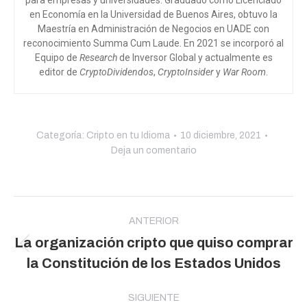
en Economía en la Universidad de Buenos Aires, obtuvo la
Maestría en Administración de Negocios en UADE con
reconocimiento Summa Cum Laude. En 2021 se incorporó al
Equipo de
Research
de Inversor Global y actualmente es
editor de
CryptoDividendos
,
CryptoInsider
y
War Room
.
Categoría:
Cripto en tu Idioma
10 diciembre, 2021
Deja un comentario
Navegación
entre
ANTERIOR
La organización cripto que quiso comprar
publicaciones
Publicación
la Constitución de los Estados Unidos
anterior:
SIGUIENTE