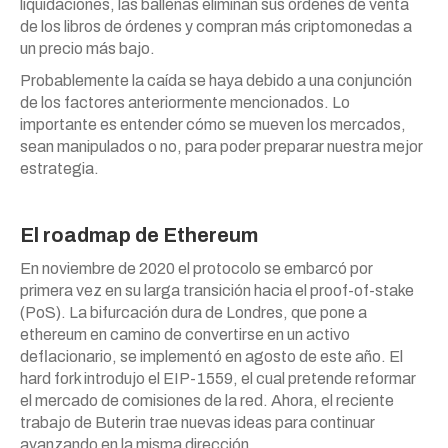
liquidaciones, las ballenas eliminan sus órdenes de venta
de los libros de órdenes y compran más criptomonedas a
un precio más bajo.
Probablemente la caída se haya debido a una conjunción
de los factores anteriormente mencionados. Lo
importante es entender cómo se mueven los mercados,
sean manipulados o no, para poder preparar nuestra mejor
estrategia.
El roadmap de Ethereum
En noviembre de 2020 el protocolo se embarcó por
primera vez en su larga transición hacia el proof-of-stake
(PoS). La bifurcación dura de Londres, que pone a
ethereum en camino de convertirse en un activo
deflacionario, se implementó en agosto de este año. El
hard fork introdujo el EIP-1559, el cual pretende reformar
el mercado de comisiones de la red. Ahora, el reciente
trabajo de Buterin trae nuevas ideas para continuar
avanzando en la misma dirección.