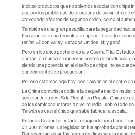
Incluso productos que no solemos asociar con chips i
año por los problemas de la cadena de suministro de c
provocado efectos de segundo orden, como el aumento
También es una gran pesadilla para la seguridad naci
Fría gracias a una tecnología superior, basada a menu
tenían Silicon Valley. Estados Unidos, sí; y ganó.
Pero en los años posteriores a la Guerra Fría, Estados
costas, en busca de menores costos de producción, e
siendo una potencia en el diseño de chips, no se pued
conocimientos de producción.
Por eso estamos aquí hoy, con Taiwán en el centro de un
La China comunista codicia la pequeña nación insular,
semiconductores. Si la República Popular China se ap
de los semiconductores a nivel mundial, sobre todo en
Taiwán es casi el único que sabe fabricar a escala.
Estados Unidos ha estado trabajando para hacer frent
52.000 millones. La legislación fue aprobada por el S
Representantes actúe, antes de dirigirse a la mesa de