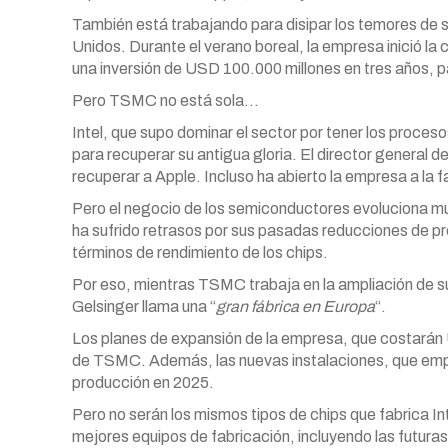
También está trabajando para disipar los temores de 
Unidos. Durante el verano boreal, la empresa inició la
una inversión de USD 100.000 millones en tres años, 
Pero TSMC no está sola…
Intel, que supo dominar el sector por tener los proc
para recuperar su antigua gloria. El director general d
recuperar a Apple. Incluso ha abierto la empresa a la 
Pero el negocio de los semiconductores evoluciona muy 
ha sufrido retrasos por sus pasadas reducciones de p
términos de rendimiento de los chips.
Por eso, mientras TSMC trabaja en la ampliación de s
Gelsinger llama una “
gran fábrica en Europa
“.
Los planes de expansión de la empresa, que costarán 
de TSMC. Además, las nuevas instalaciones, que empez
producción en 2025.
Pero no serán los mismos tipos de chips que fabrica Int
mejores equipos de fabricación, incluyendo las futur