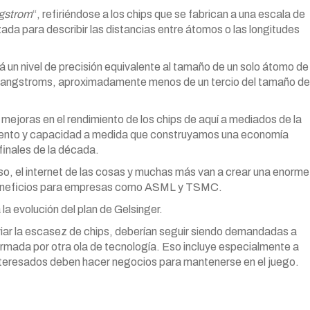
ngstrom
“, refiriéndose a los chips que se fabrican a una escala de
ada para describir las distancias entre átomos o las longitudes
 un nivel de precisión equivalente al tamaño de un solo átomo de
20 angstroms, aproximadamente menos de un tercio del tamaño de
ejoras en el rendimiento de los chips de aquí a mediados de la
iento y capacidad a medida que construyamos una economía
finales de la década.
erso, el internet de las cosas y muchas más van a crear una enorme
 beneficios para empresas como ASML y TSMC.
la evolución del plan de Gelsinger.
viar la escasez de chips, deberían seguir siendo demandadas a
rmada por otra ola de tecnología. Eso incluye especialmente a
nteresados deben hacer negocios para mantenerse en el juego.