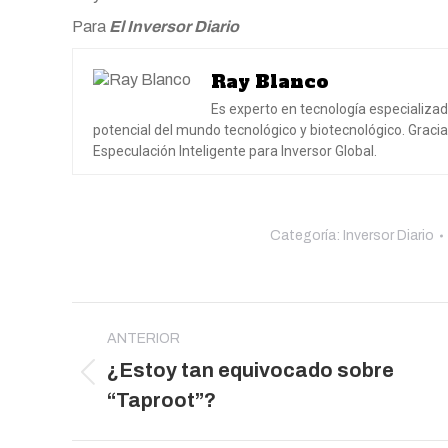
Para
El Inversor Diario
Ray Blanco
Es experto en tecnología especializa
potencial del mundo tecnológico y biotecnológico. Gracia
Especulación Inteligente para Inversor Global.
Categoría:
Inversor Diario
Navegación
entre
ANTERIOR
¿Estoy tan equivocado sobre
publicaciones
Publicación
“Taproot”?
anterior: