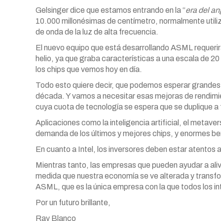
Gelsinger dice que estamos entrando en la “
era del a
10.000 millonésimas de centímetro, normalmente utiliz
de onda de la luz de alta frecuencia.
El nuevo equipo que está desarrollando ASML requerirá
helio, ya que graba características a una escala de 
los chips que vemos hoy en día.
Todo esto quiere decir, que podemos esperar grandes m
década. Y vamos a necesitar esas mejoras de rendim
cuya cuota de tecnología se espera que se duplique a 
Aplicaciones como la inteligencia artificial, el metav
demanda de los últimos y mejores chips, y enormes
En cuanto a Intel, los inversores deben estar atentos a 
Mientras tanto, las empresas que pueden ayudar a ali
medida que nuestra economía se ve alterada y transfo
ASML, que es la única empresa con la que todos los i
Por un futuro brillante,
Ray Blanco