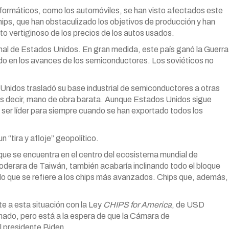
nformáticos, como los automóviles, se han visto afectados este
hips, que han obstaculizado los objetivos de producción y han
 vertiginoso de los precios de los autos usados.
onal de Estados Unidos. En gran medida, este país ganó la Guerra
do en los avances de los semiconductores. Los soviéticos no
 Unidos trasladó su base industrial de semiconductores a otras
s decir, mano de obra barata. Aunque Estados Unidos sigue
e ser líder para siempre cuando se han exportado todos los
 “tira y afloje” geopolítico.
 que se encuentra en el centro del ecosistema mundial de
oderara de Taiwán, también acabaría inclinando todo el bloque
 lo que se refiere a los chips más avanzados. Chips que, además,
e a esta situación con la Ley
CHIPS for America
, de USD
enado, pero está a la espera de que la Cámara de
l presidente Biden.