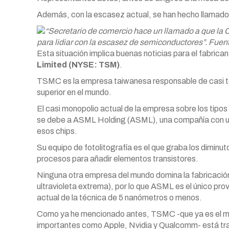
Además, con la escasez actual, se han hecho llamados 
“Secretario de comercio hace un llamado a que l
para lidiar con la escasez de semiconductores”. Fuen
Esta situación implica buenas noticias para el fabrica
Limited (NYSE: TSM)
.
TSMC es la empresa taiwanesa responsable de casi to
superior en el mundo.
El casi monopolio actual de la empresa sobre los tipos
se debe a ASML Holding (ASML), una compañía con un 
esos chips.
Su equipo de fotolitografía es el que graba los diminut
procesos para añadir elementos transistores.
Ninguna otra empresa del mundo domina la fabricació
ultravioleta extrema), por lo que ASML es el único pro
actual de la técnica de 5 nanómetros o menos.
Como ya he mencionado antes, TSMC -que ya es el may
importantes como Apple, Nvidia y Qualcomm- está tr