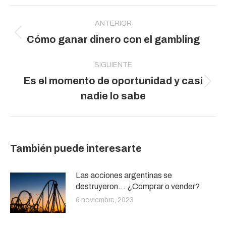
Navegación
entre
ANTERIOR
Publicación
Cómo ganar dinero con el gambling
publicaciones
anterior:
SIGUIENTE
Es el momento de oportunidad y casi
Publicación
nadie lo sabe
siguiente:
También puede interesarte
Las acciones argentinas se
destruyeron… ¿Comprar o vender?
6 noviembre, 2023