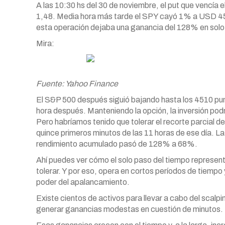
A las 10:30 hs del 30 de noviembre, el put que vencía 
1,48. Media hora más tarde el SPY cayó 1% a USD 45
esta operación dejaba una ganancia del 128% en solo
Mira:
Fuente: Yahoo Finance
El S&P 500 después siguió bajando hasta los 4510 pun
hora después. Manteniendo la opción, la inversión po
Pero habríamos tenido que tolerar el recorte parcial de
quince primeros minutos de las 11 horas de ese día. L
rendimiento acumulado pasó de 128% a 68%.
Ahí puedes ver cómo el solo paso del tiempo represent
tolerar. Y por eso, opera en cortos períodos de tiemp
poder del apalancamiento.
Existe cientos de activos para llevar a cabo del scalpin
generar ganancias modestas en cuestión de minutos.