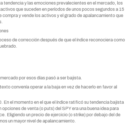
a la tendencia y las emociones prevalecientes en el mercado, los
 activos que suceden en períodos de unos pocos segundos a 15
nde compra y vende los activos y el grado de apalancamiento que
s.
ones
oceso de corrección después de que el índice reconociera como
 quebrado.
l mercado por esos días pasó a ser bajista.
exto convenía operar a la baja en vez de hacerlo en favor al
 En el momento en el que el índice ratificó su tendencia bajista
n opciones de venta (o puts) del SPY era una buena idea para
. Eligiendo un precio de ejercicio (o strike) por debajo del de
mos un mayor nivel de apalancamiento.