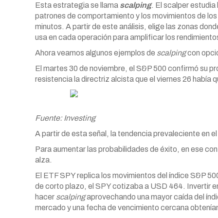
Esta estrategia se llama
scalping
. El scalper estudi
patrones de comportamiento y los movimientos de los
minutos. A partir de este análisis, elige las zonas do
usa en cada operación para amplificar los rendimiento
Ahora veamos algunos ejemplos de
scalping
con opci
El martes 30 de noviembre, el S&P 500 confirmó su pr
resistencia la directriz alcista que el viernes 26 había
Fuente: Investing
A partir de esta señal, la tendencia prevaleciente en e
Para aumentar las probabilidades de éxito, en ese cont
alza.
El ETF SPY replica los movimientos del índice S&P 500.
de corto plazo, el SPY cotizaba a USD 464. Invertir e
hacer
scalping
aprovechando una mayor caída del índice
mercado y una fecha de vencimiento cercana obtenía