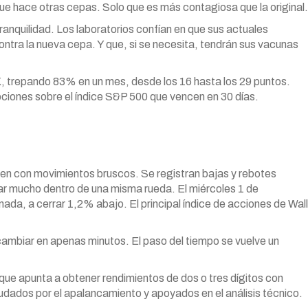
ue hace otras cepas. Solo que es más contagiosa que la original.
nquilidad. Los laboratorios confían en que sus actuales
tra la nueva cepa. Y que, si se necesita, tendrán sus vacunas
VIX, trepando 83% en un mes, desde los 16 hasta los 29 puntos.
 opciones sobre el índice S&P 500 que vencen en 30 días.
even con movimientos bruscos. Se registran bajas y rebotes
iar mucho dentro de una misma rueda. El miércoles 1 de
ada, a cerrar 1,2% abajo. El principal índice de acciones de Wall
 cambiar en apenas minutos. El paso del tiempo se vuelve un
 que apunta a obtener rendimientos de dos o tres dígitos con
ados por el apalancamiento y apoyados en el análisis técnico.