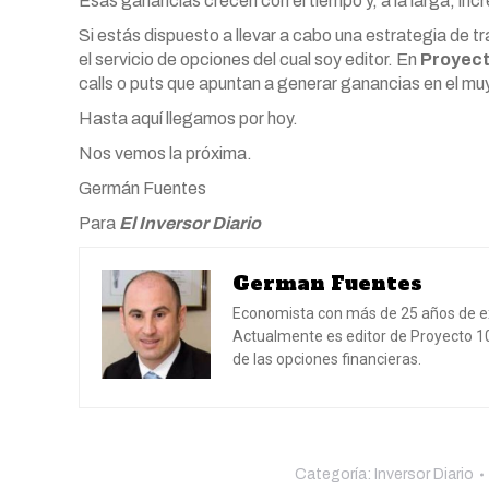
Esas ganancias crecen con el tiempo y, a la larga, inc
Si estás dispuesto a llevar a cabo una estrategia de t
el servicio de opciones del cual soy editor. En
Proyec
calls o puts que apuntan a generar ganancias en el mu
Hasta aquí llegamos por hoy.
Nos vemos la próxima.
Germán Fuentes
Para
El Inversor Diario
German Fuentes
Economista con más de 25 años de expe
Actualmente es editor de Proyecto 
de las opciones financieras.
Categoría:
Inversor Diario