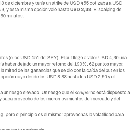
el 3 de diciembre y tenía un strike de USD 455 cotizaba a USD
9, y esta misma opción voló hasta
USD 3,38
. El scalping de
 30 minutos.
tos (o los USD 451 del SPY). El put llegó a valer USD 4,30 una
dría haber dejado un mayor retorno del 190%, 62 puntos mayor.
 la mitad de las ganancias que se dio con la caída del put en los
a opción cayó desde los USD 3,38 hasta los USD 2,50 y el
a un riesgo elevado. Un riesgo que el
scalper
no está dispuesto a
o y saca provecho de los micromovimientos del mercado y del
g, pero el principio es el mismo: aprovechas la volatilidad para