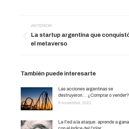
Navegación
entre
ANTERIOR
La startup argentina que conquist
publicaciones
Publicación
el metaverso
anterior:
También puede interesarte
Las acciones argentinas se
destruyeron… ¿Comprar o vender?
6 noviembre, 2023
La Fed a la ataque: aprende a gana
con el índice del Dólar