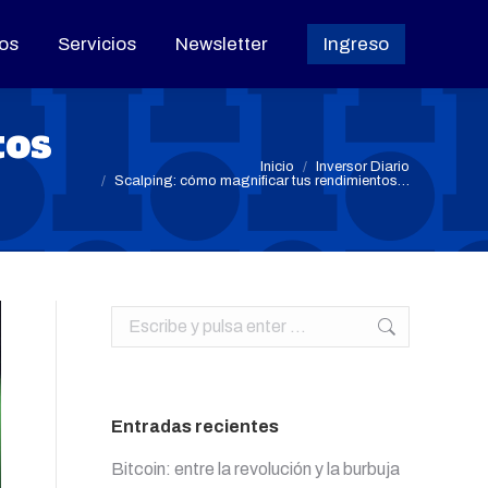
os
os
Servicios
Servicios
Newsletter
Newsletter
Ingreso
Ingreso
tos
Estás aquí:
Inicio
Inversor Diario
Scalping: cómo magnificar tus rendimientos…
Buscar:
Entradas recientes
Bitcoin: entre la revolución y la burbuja