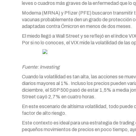
leves o cuadros más graves de la enfermedad que lo q
Moderna (MRNA) y Pfizer (PFE) buscaron transmitir tra
vacunas probablemente den un grado de protección con
adaptadas contra Ómicron en menos de dos meses.
El miedo llegó a Wall Street y se reflejó en el índice 
Por si no lo conoces, el VIX mide la volatilidad de las
Fuente: Investing
Cuando la volatilidad es tan alta, las acciones se mu
diarios mayores al 1%. Incluso los precios pueden var
diciembre, el S&P 500 pasó de estar 1,5% a media jorn
Street cayó 2,7% en cuatro horas.
En este escenario de altísima volatilidad, todo puede
factor de alto riesgo.
Este contexto es ideal para una estrategia de trading
pequeños movimientos de precios en poco tiempo, ayud