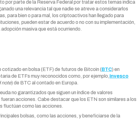
ento por parte de la Reserva Federal por tratar estos temas indica
 ganado una relevancia tal que nadie se atreve a considerarlos
s, para bien o para mal, los criptoactivos han llegado para
tituciones, pueden estar de acuerdo o no con su implementación,
a adopción masiva que está ocurriendo.
 cotizado en bolsa (ETF) de futuros de Bitcoin (
BTC
) en
ietaria de ETFs muy reconocidos como, por ejemplo,
Invesco
 note
) de BTC al contado en Europa.
euda no garantizados que siguen un índice de valores
 fueran acciones. Cabe destacar que los ETN son similares a los
os fluctúan como las acciones.
ncipales bolsas, como las acciones, y beneficiarse de la