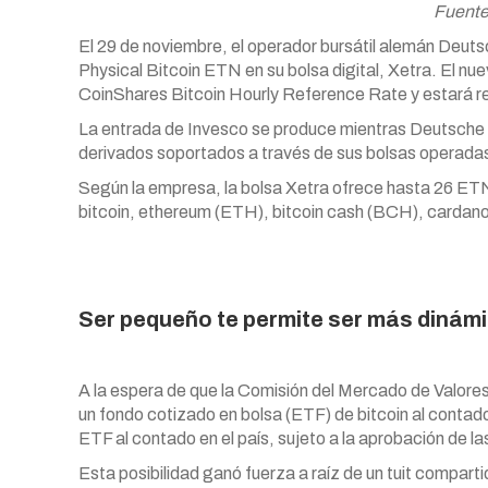
Fuente
El 29 de noviembre, el operador bursátil alemán Deuts
Physical Bitcoin ETN en su bolsa digital, Xetra. El nu
CoinShares Bitcoin Hourly Reference Rate y estará re
La entrada de Invesco se produce mientras Deutsche 
derivados soportados a través de sus bolsas operada
Según la empresa, la bolsa Xetra ofrece hasta 26 ETN 
bitcoin, ethereum (ETH), bitcoin cash (BCH), cardano 
Ser pequeño te permite ser más dinám
A la espera de que la Comisión del Mercado de Valore
un fondo cotizado en bolsa (ETF) de bitcoin al contad
ETF al contado en el país, sujeto a la aprobación de l
Esta posibilidad ganó fuerza a raíz de un tuit compart