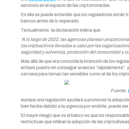
servicios en el espacio de las criptomonedas.
En ella se puede entender que los reguladores están tr
bancos antes de lo esperado.
Textualmente, la declaración indica que:
“A lo largo de 2022, las agencias planean proporciona
los criptoactivos llevadas a cabo por las organizacio
seguridad y solvencia, protección del consumidor y c
Más allá de que era conocida la intención de los regula
énfasis puesto en conseguir avances “rápidamente”, y l
cercana para temas tan sensibles como el de los cript
Fuente:
Aunque una regulación ayudará a promover la adopción d
bien hecha debido a la urgencia por emitirla, puede s
El mayor riesgo que ve el banco es que los responsab
restrictivas que inhiban la adopción de las criptodivisa