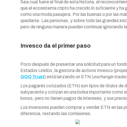
Sea cual fuere el final de esta historia, el reconocimi
que el ecosistema cripto ha crecido lo suficiente y ha
como una moda pasajera. Por las buenas o por las mala
quedarse. Las personas, y sobre todo las grandes ins
pero de ninguna manera pueden continuar ignorando l
Invesco da el primer paso
Poco después de presentar una solicitud para un fondo
Estados Unidos, la gestora de activos Invesco (prop
QQQ Trust
) está lanzando un ETN (
exchange-traded
Los pagarés cotizados (ETN) son tipos de títulos de d
subyacente y cotizan en una bolsa importante como si
bonos, pero no tienen pagos de intereses, y sus preci
Los inversores pueden comprar y vender ETN en las pri
diferencia, restando las comisiones.