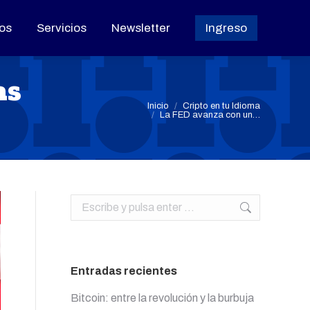
os
os
Servicios
Servicios
Newsletter
Newsletter
Ingreso
Ingreso
as
Estás aquí:
Inicio
Cripto en tu Idioma
La FED avanza con un…
Buscar:
Entradas recientes
Bitcoin: entre la revolución y la burbuja