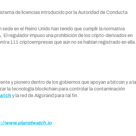
 sistema de licencias introducido por la Autoridad de Conducta
sede en el Reino Unido han tenido que cumplir la normativa
. El regulador impuso una prohibición de los cripto-derivados en
contra 111 criptoempresas que aún no se habían registrado en ella
ente y pionero dentro de los gobiernos que apoyan a bitcoin y a l
lizar la tecnología blockchain para controlar la contaminación
atch
y la red de Algorand para tal fin.
s://www.planetwatch.io