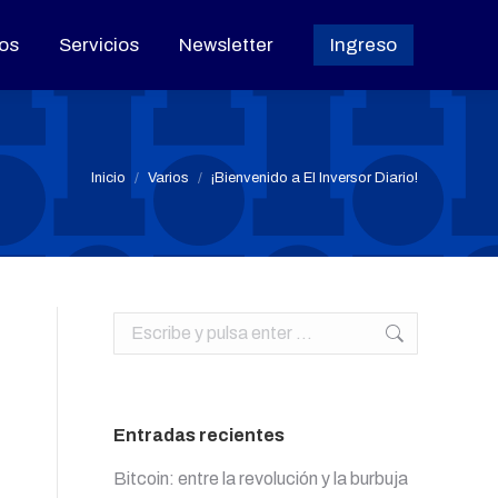
os
os
Servicios
Servicios
Newsletter
Newsletter
Ingreso
Ingreso
Estás aquí:
Inicio
Varios
¡Bienvenido a El Inversor Diario!
Buscar:
Entradas recientes
Bitcoin: entre la revolución y la burbuja