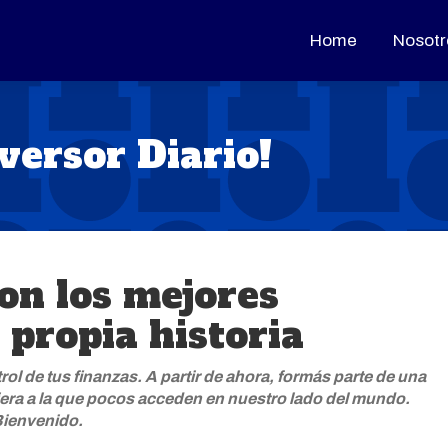
Home
Home
Nosotr
Nosotr
versor Diario!
on los mejores
 propia historia
ol de tus finanzas. A partir de ahora, formás parte de una
era a la que pocos acceden en nuestro lado del mundo.
ienvenido.