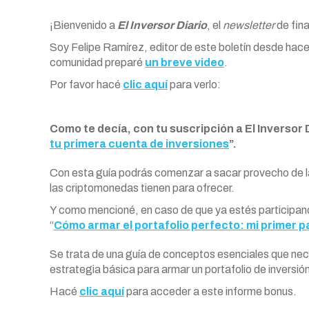
¡Bienvenido a
El Inversor Diario
, el
newsletter
de fin
Soy Felipe Ramírez, editor de este boletín desde hace
comunidad preparé
un breve video
.
Por favor hacé
clic aquí
para verlo:
Como te decía, con tu suscripción a El Inversor D
tu primera cuenta de inversiones
”.
Con esta guía podrás comenzar a sacar provecho de l
las criptomonedas tienen para ofrecer.
Y como mencioné, en caso de que ya estés participand
“
Cómo armar el portafolio perfecto: mi primer 
Se trata de una guía de conceptos esenciales que nece
estrategia básica para armar un portafolio de inversión
Hacé
clic aquí
para acceder a este informe bonus.