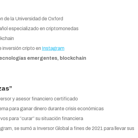
ón de la Universidad de Oxford
pañol especializado en criptomonedas
ckchain
inversión cripto en
Instagram
ecnologías emergentes, blockchain
nzas”
versor y asesor financiero certificado
tema para ganar dinero durante crisis económicas
os para “curar” su situación financiera
ram, se sumó a Inversor Global a fines de 2021 para llevar sus