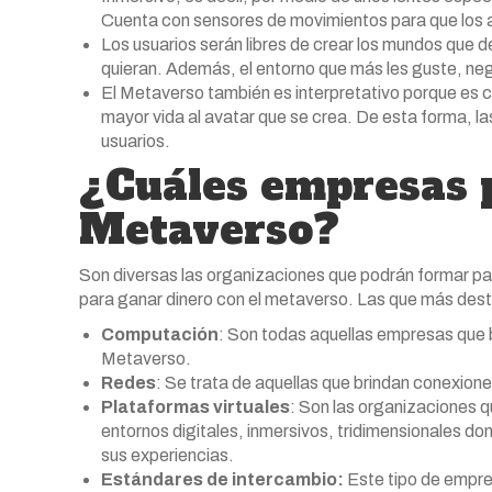
Cuenta con sensores de movimientos para que los a
Los usuarios serán libres de crear los mundos que d
quieran. Además, el entorno que más les guste, neg
El Metaverso también es interpretativo porque es ca
mayor vida al avatar que se crea. De esta forma, l
usuarios.
¿Cuáles empresas p
Metaverso?
Son diversas las organizaciones que podrán formar part
para ganar dinero con el metaverso. Las que más des
Computación
:
Son todas aquellas empresas que b
Metaverso.
Redes
:
Se trata de aquellas que brindan conexione
Plataformas virtuales
:
Son las organizaciones qu
entornos digitales, inmersivos, tridimensionales don
sus experiencias.
Estándares de intercambio:
Este tipo de empre