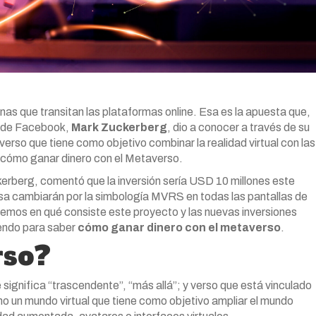
nas que transitan las plataformas online. Esa es la apuesta que,
r de Facebook,
Mark Zuckerberg
, dio a conocer a través de su
iverso que tiene como objetivo combinar la realidad virtual con las
s cómo ganar dinero con el Metaverso.
rberg, comentó que la inversión sería USD 10 millones este
lsa cambiarán por la simbología MVRS en todas las pantallas de
caremos en qué consiste este proyecto y las nuevas inversiones
yendo para saber
cómo ganar dinero con el metaverso
.
rso?
ignifica “trascendente”, “más allá”; y verso que está vinculado
mo un mundo virtual que tiene como objetivo ampliar el mundo