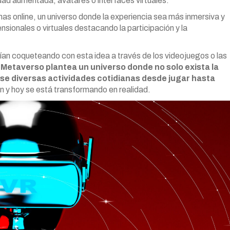
lidad aumentada, avatares o interfaces virtuales.
as online, un universo donde la experiencia sea más inmersiva y
ensionales o virtuales destacando la participación y la
nían coqueteando con esta idea a través de los videojuegos o las
 Metaverso plantea un universo donde no solo exista la
se diversas actividades cotidianas desde jugar hasta
ón y hoy se está transformando en realidad.