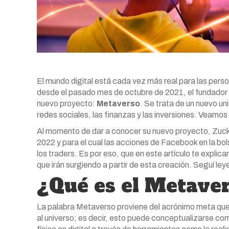
El mundo digital está cada vez más real para las perso
desde el pasado mes de octubre de 2021, el fundado
nuevo proyecto:
Metaverso
. Se trata de un nuevo un
redes sociales, las finanzas y las inversiones. Veamo
Al momento de dar a conocer su nuevo proyecto, Zucke
2022 y para el cual las acciones de Facebook en la bo
los traders. Es por eso, que en este artículo te expli
que irán surgiendo a partir de esta creación. Seguí le
¿Qué es el Metave
La palabra Metaverso proviene del acrónimo meta que s
al universo; es decir, esto puede conceptualizarse co