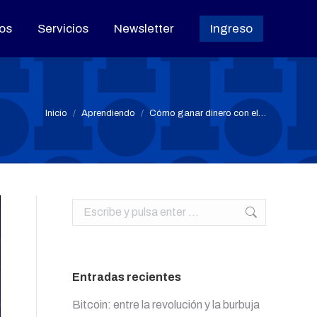
os
os
Servicios
Servicios
Newsletter
Newsletter
Ingreso
Ingreso
Estás aquí:
Inicio
Aprendiendo
Cómo ganar dinero con el…
Buscar:
Entradas recientes
Bitcoin: entre la revolución y la burbuja