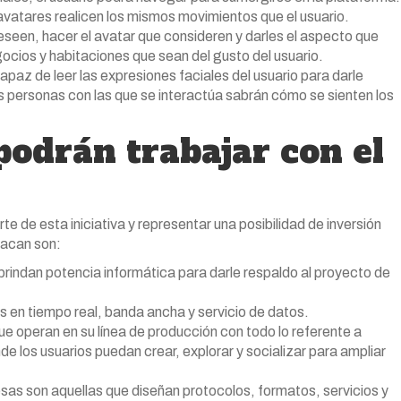
vatares realicen los mismos movimientos que el usuario.
eseen, hacer el avatar que consideren y darles el aspecto que
ocios y habitaciones que sean del gusto del usuario.
paz de leer las expresiones faciales del usuario para darle
as personas con las que se interactúa sabrán cómo se sienten los
odrán trabajar con el
e de esta iniciativa y representar una posibilidad de inversión
tacan son:
rindan potencia informática para darle respaldo al proyecto de
s en tiempo real, banda ancha y servicio de datos.
e operan en su línea de producción con todo lo referente a
de los usuarios puedan crear, explorar y socializar para ampliar
sas son aquellas que diseñan protocolos, formatos, servicios y