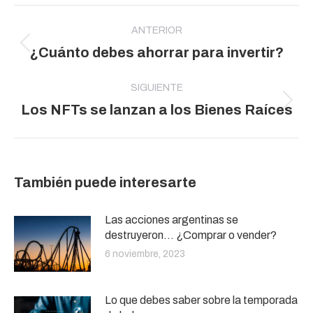
Navegación
entre
ANTERIOR
Publicación
¿Cuánto debes ahorrar para invertir?
publicaciones
anterior:
SIGUIENTE
Publicación
Los NFTs se lanzan a los Bienes Raíces
siguiente:
También puede interesarte
Las acciones argentinas se
destruyeron… ¿Comprar o vender?
6 noviembre, 2023
Lo que debes saber sobre la temporada