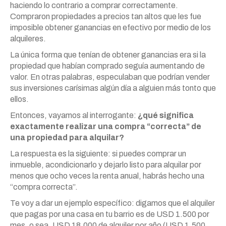
haciendo lo contrario a comprar correctamente.
Compraron propiedades a precios tan altos que les fue
imposible obtener ganancias en efectivo por medio de los
alquileres.
La única forma que tenían de obtener ganancias era si la
propiedad que habían comprado seguía aumentando de
valor. En otras palabras, especulaban que podrían vender
sus inversiones carísimas algún día a alguien más tonto que
ellos.
Entonces, vayamos al interrogante:
¿qué significa
exactamente realizar una compra “correcta” de
una propiedad para alquilar?
La respuesta es la siguiente: si puedes comprar un
inmueble, acondicionarlo y dejarlo listo para alquilar por
menos que ocho veces la renta anual, habrás hecho una
“compra correcta”.
Te voy a dar un ejemplo específico: digamos que el alquiler
que pagas por una casa en tu barrio es de USD 1.500 por
mes, o sea, USD 18.000 de alquiler por año (USD 1.500