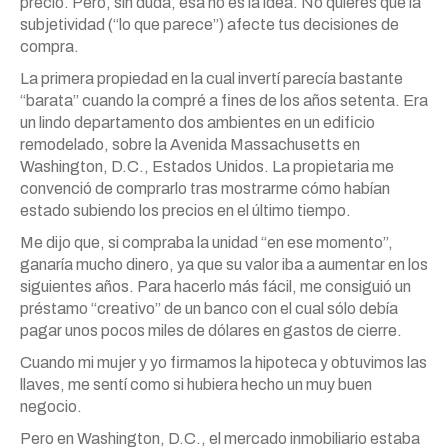
precio. Pero, sin duda, esa no es la idea. No quieres que la
subjetividad (“lo que parece”) afecte tus decisiones de
compra.
La primera propiedad en la cual invertí parecía bastante
“barata” cuando la compré a fines de los años setenta. Era
un lindo departamento dos ambientes en un edificio
remodelado, sobre la Avenida Massachusetts en
Washington, D.C., Estados Unidos. La propietaria me
convenció de comprarlo tras mostrarme cómo habían
estado subiendo los precios en el último tiempo.
Me dijo que, si compraba la unidad “en ese momento”,
ganaría mucho dinero, ya que su valor iba a aumentar en los
siguientes años. Para hacerlo más fácil, me consiguió un
préstamo “creativo” de un banco con el cual sólo debía
pagar unos pocos miles de dólares en gastos de cierre.
Cuando mi mujer y yo firmamos la hipoteca y obtuvimos las
llaves, me sentí como si hubiera hecho un muy buen
negocio.
Pero en Washington, D.C., el mercado inmobiliario estaba