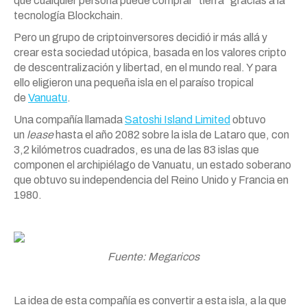
que cualquier persona puede comprar “tierra” gracias a la
tecnología Blockchain.
Pero un grupo de criptoinversores decidió ir más allá y
crear esta sociedad utópica, basada en los valores cripto
de descentralización y libertad, en el mundo real. Y para
ello eligieron una pequeña isla en el paraíso tropical
de
Vanuatu
.
Una compañía llamada
Satoshi Island Limited
obtuvo
un
lease
hasta el año 2082 sobre la isla de Lataro que, con
3,2 kilómetros cuadrados, es una de las 83 islas que
componen el archipiélago de Vanuatu, un estado soberano
que obtuvo su independencia del Reino Unido y Francia en
1980.
Fuente: Megaricos
La idea de esta compañía es convertir a esta isla, a la que