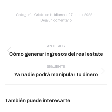
Categoría:
Cripto en tu Idioma
27 enero, 2022
Deja un comentario
Navegación
entre
ANTERIOR
Publicación
Cómo generar ingresos del real estate
publicaciones
anterior:
SIGUIENTE
Publicación
Ya nadie podrá manipular tu dinero
siguiente:
También puede interesarte