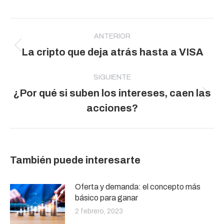
Navegación
entre
ANTERIOR
Publicación
La cripto que deja atrás hasta a VISA
publicaciones
anterior:
SIGUIENTE
¿Por qué si suben los intereses, caen las
Publicación
acciones?
siguiente:
También puede interesarte
Oferta y demanda: el concepto más
básico para ganar
2 febrero, 2023