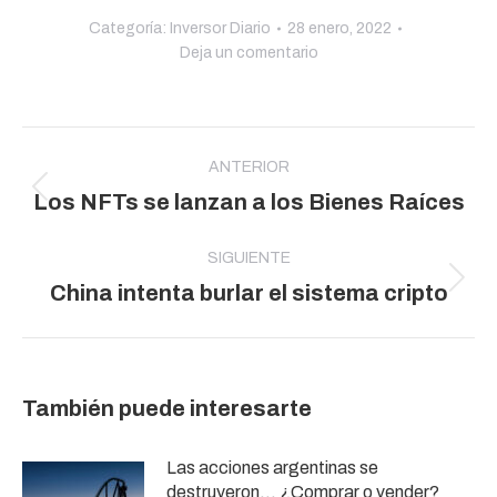
Categoría:
Inversor Diario
28 enero, 2022
Deja un comentario
Navegación
entre
ANTERIOR
Publicación
Los NFTs se lanzan a los Bienes Raíces
publicaciones
anterior:
SIGUIENTE
Publicación
China intenta burlar el sistema cripto
siguiente:
También puede interesarte
Las acciones argentinas se
destruyeron… ¿Comprar o vender?