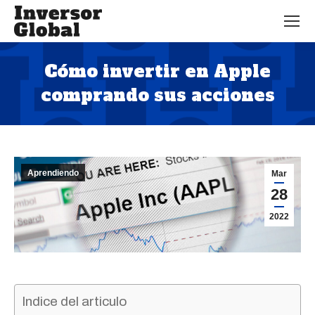
Cómo invertir en Apple
comprando sus acciones
Estás aquí:
Aprendiendo
Mar
28
2022
Indice del articulo