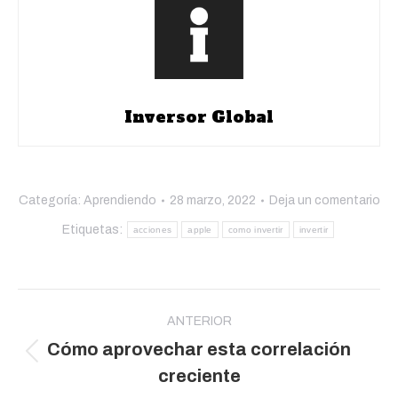
Inversor Global
Categoría:
Aprendiendo
28 marzo, 2022
Deja un comentario
Etiquetas:
acciones
apple
como invertir
invertir
Navegación
entre
ANTERIOR
Cómo aprovechar esta correlación
publicaciones
Publicación
creciente
anterior: